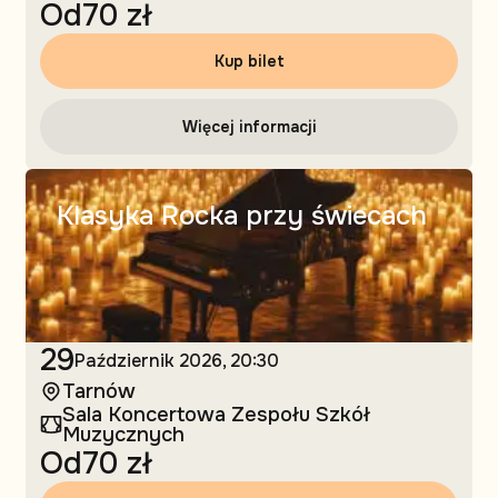
Od
70 zł
Kup bilet
Więcej informacji
Klasyka Rocka przy świecach
29
Październik
2026, 20:30
Tarnów
Sala Koncertowa Zespołu Szkół
Muzycznych
Od
70 zł