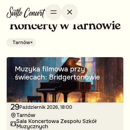
Koncerty w Tarnowie
Tarnów
×
Muzyka filmowa przy
świecach: Bridgertonowie
29
Październik
2026, 18:00
Tarnów
Sala Koncertowa Zespołu Szkół
Muzycznych