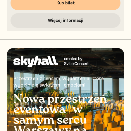
Kup bilet
Więcej informacji
Przestrzeń z sensem, wydarzenia, które
wypełniają światłem i emocjami
Nowa przestrzeń
eventowa w
samym sercu