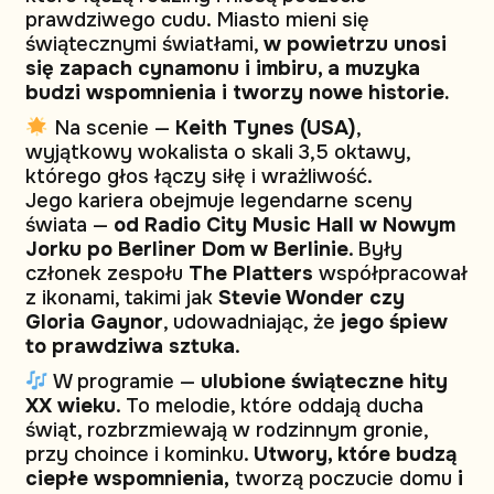
prawdziwego cudu. Miasto mieni się
świątecznymi światłami,
w powietrzu unosi
się zapach cynamonu i imbiru, a muzyka
budzi wspomnienia i tworzy nowe historie.
Na scenie —
Keith Tynes (USA)
,
wyjątkowy wokalista o skali 3,5 oktawy,
którego głos łączy siłę i wrażliwość.
Jego kariera obejmuje legendarne sceny
świata —
od Radio City Music Hall w Nowym
Jorku po Berliner Dom w Berlinie
. Były
członek zespołu
The Platters
współpracował
z ikonami, takimi jak
Stevie Wonder czy
Gloria Gaynor
, udowadniając, że
jego śpiew
to prawdziwa sztuka
.
W programie —
ulubione świąteczne hity
XX wieku
. To melodie, które oddają ducha
świąt, rozbrzmiewają w rodzinnym gronie,
przy choince i kominku.
Utwory, które budzą
ciepłe wspomnienia,
tworzą poczucie domu
i