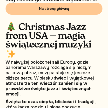
Na stronę główną
Christmas Jazz
from USA — magia
świątecznej muzyki
W najwyżej położonej sali Europy, gdzie
panorama Warszawy rozciąga się niczym
bajkowy obraz, muzyka staje się jeszcze
bliższa sercu. W blasku świec i wyjątkowej
atmosferze
ten wieczór zamieni się w
prawdziwe święto jazzu i świątecznych
emocji.
Święta to czas ciepła, bliskości i tradycji
,
które łączą rodziny i niosą poczucie