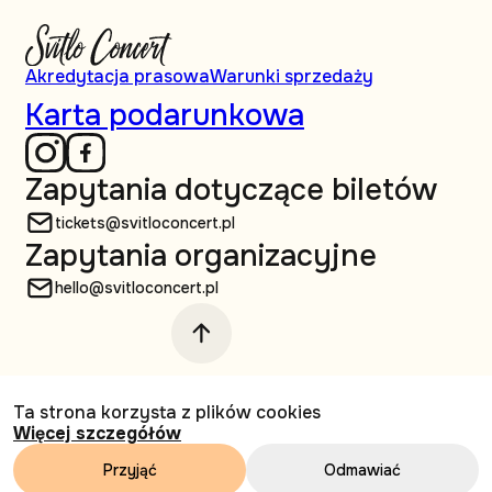
Akredytacja prasowa
Warunki sprzedaży
Karta podarunkowa
Zapytania dotyczące biletów
tickets@svitloconcert.pl
Zapytania organizacyjne
hello@svitloconcert.pl
© Svitlo Сoncert, 2026 Wszelkie prawa
Ta strona korzysta z plików cookies
zastrzeżone
Więcej szczegółów
Projektowanie i tworzenie
Przyjąć
Odmawiać