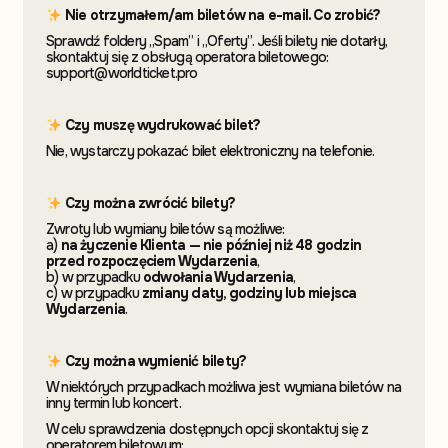
Nie otrzymałem/am biletów na e-mail. Co zrobić?
Sprawdź foldery „Spam” i „Oferty”. Jeśli bilety nie dotarły,
skontaktuj się z obsługą operatora biletowego:
support@worldticket.pro
Czy muszę wydrukować bilet?
Nie, wystarczy pokazać bilet elektroniczny na telefonie.
Czy można zwrócić bilety?
Zwroty lub wymiany biletów są możliwe:
a)
na życzenie Klienta — nie później niż 48 godzin
przed rozpoczęciem Wydarzenia
,
b) w przypadku
odwołania Wydarzenia
,
c) w przypadku
zmiany daty, godziny lub miejsca
Wydarzenia
.
Czy można wymienić bilety?
W niektórych przypadkach możliwa jest wymiana biletów na
inny termin lub koncert.
W celu sprawdzenia dostępnych opcji skontaktuj się z
operatorem biletowym: