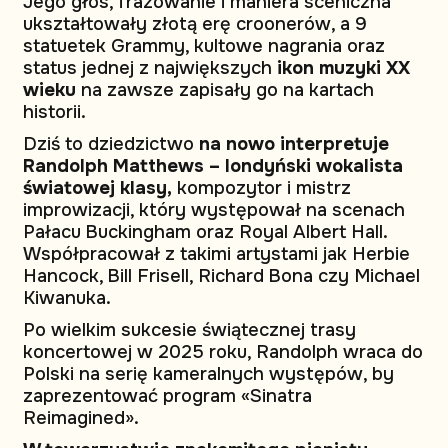
Jego głos, frazowanie i maniera sceniczna
ukształtowały złotą erę croonerów, a 9
statuetek Grammy, kultowe nagrania oraz
status jednej z największych
ikon muzyki XX
wieku
na zawsze zapisały go na kartach
historii.
Dziś to dziedzictwo
na nowo interpretuje
Randolph Matthews – londyński wokalista
światowej klasy,
kompozytor i mistrz
improwizacji, który występował na scenach
Pałacu Buckingham oraz Royal Albert Hall.
Współpracował z takimi artystami jak Herbie
Hancock, Bill Frisell, Richard Bona czy Michael
Kiwanuka.
Po wielkim sukcesie świątecznej trasy
koncertowej w 2025 roku, Randolph wraca do
Polski na serię kameralnych występów, by
zaprezentować program «Sinatra
Reimagined».