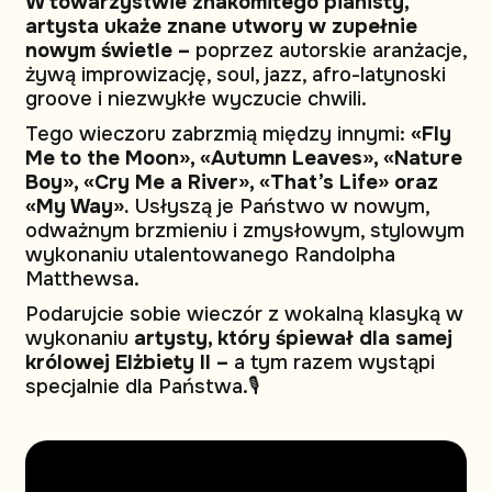
W towarzystwie znakomitego pianisty,
artysta ukaże znane utwory w zupełnie
nowym świetle –
poprzez autorskie aranżacje,
żywą improwizację, soul, jazz, afro-latynoski
groove i niezwykłe wyczucie chwili.
Tego wieczoru zabrzmią między innymi:
«Fly
Me to the Moon», «Autumn Leaves», «Nature
Boy», «Cry Me a River», «That’s Life» oraz
«My Way».
Usłyszą je Państwo w nowym,
odważnym brzmieniu i zmysłowym, stylowym
wykonaniu utalentowanego Randolpha
Matthewsa.
Podarujcie sobie wieczór z wokalną klasyką w
wykonaniu
artysty, który śpiewał dla samej
królowej Elżbiety II –
a tym razem wystąpi
specjalnie dla Państwa.🎙