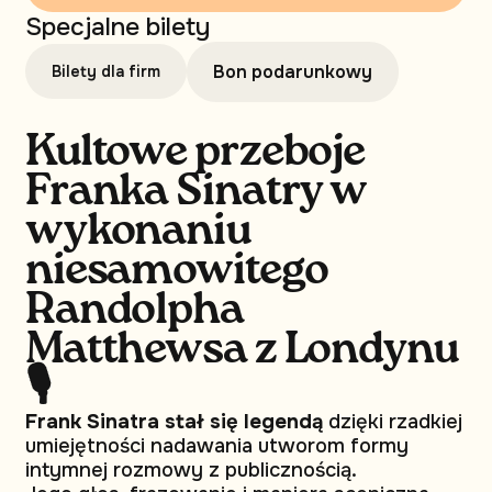
Specjalne bilety
Bon podarunkowy
Bilety dla firm
Kultowe przeboje
Franka Sinatry w
wykonaniu
niesamowitego
Randolpha
Matthewsa z Londynu
🎙
Frank Sinatra stał się legendą
dzięki rzadkiej
umiejętności nadawania utworom formy
intymnej rozmowy z publicznością.