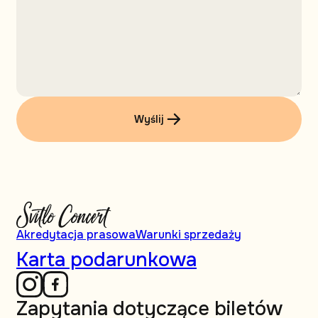
Wyślij
Akredytacja prasowa
Warunki sprzedaży
Karta podarunkowa
Zapytania dotyczące biletów