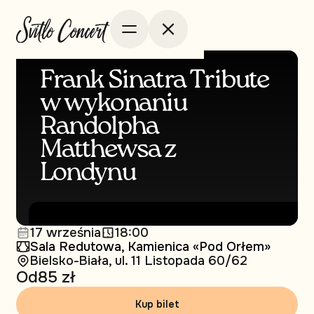
Frank Sinatra Tribute
w wykonaniu
Randolpha
Matthewsa z
Londynu
17 września
18:00
Sala Redutowa, Kamienica «Pod Orłem»
Bielsko-Biała, ul. 11 Listopada 60/62
Od
85 zł
Kup bilet