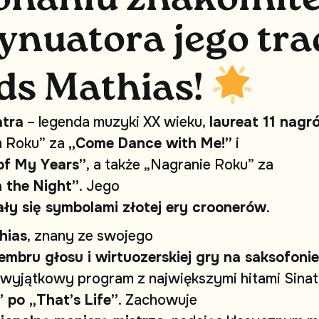
y
n
u
a
t
o
r
a
j
e
g
o
t
r
a
d
s
M
a
t
h
i
a
s
!
a
t
r
a
–
l
e
g
e
n
d
a
m
u
z
y
k
i
X
X
w
i
e
k
u
,
l
a
u
r
e
a
t
1
1
n
a
g
r
m
R
o
k
u
”
z
a
„
C
o
m
e
D
a
n
c
e
w
i
t
h
M
e
!
”
i
o
f
M
y
Y
e
a
r
s
”
,
a
t
a
k
ż
e
„
N
a
g
r
a
n
i
e
R
o
k
u
”
z
a
n
t
h
e
N
i
g
h
t
”
.
J
e
g
o
a
ł
y
s
i
ę
s
y
m
b
o
l
a
m
i
z
ł
o
t
e
j
e
r
y
c
r
o
o
n
e
r
ó
w
.
h
i
a
s
,
z
n
a
n
y
z
e
s
w
o
j
e
g
o
e
m
b
r
u
g
ł
o
s
u
i
w
i
r
t
u
o
z
e
r
s
k
i
e
j
g
r
y
n
a
s
a
k
s
o
f
o
n
i
e
w
y
j
ą
t
k
o
w
y
p
r
o
g
r
a
m
z
n
a
j
w
i
ę
k
s
z
y
m
i
h
i
t
a
m
i
S
i
n
a
t
”
p
o
„
T
h
a
t
’
s
L
i
f
e
”
.
Z
a
c
h
o
w
u
j
e