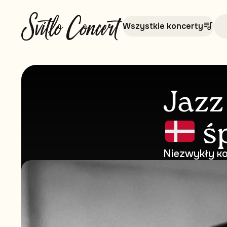
Wszystkie koncerty
Jazz
śp
Niezwykły кo