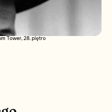
m Tower, 28. piętro
e
g
o