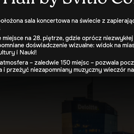
ołożona sala koncertowa na świecie z zapierają
!
miejsce na 28. piętrze, gdzie oprócz niezwykłej
omniane doświadczenie wizualne: widok na mias
ltury i Nauki!
atmosfera – zaledwie 150 miejsc – pozwala pocz
a i przeżyć niezapomniany muzyczny wieczór n