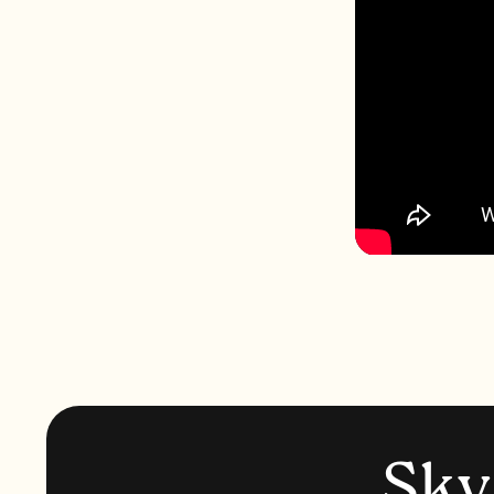
S
k
y