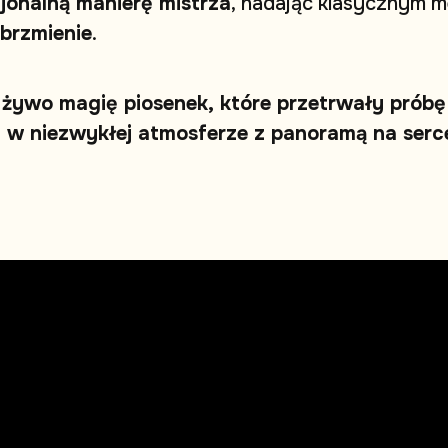
c
j
o
n
a
l
n
ą
m
a
n
i
e
r
ę
m
i
s
t
r
z
a
,
n
a
d
a
j
ą
c
k
l
a
s
y
c
z
n
y
m
m
b
r
z
m
i
e
n
i
e
.
ż
y
w
o
m
a
g
i
ę
p
i
o
s
e
n
e
k
,
k
t
ó
r
e
p
r
z
e
t
r
w
a
ł
y
p
r
ó
b
ę
ę
w
n
i
e
z
w
y
k
ł
e
j
a
t
m
o
s
f
e
r
z
e
z
p
a
n
o
r
a
m
ą
n
a
s
e
r
c