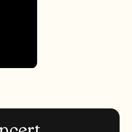
n
c
e
r
t