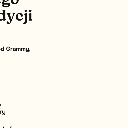
d
y
c
j
i
ó
d
G
r
a
m
m
y
,
,
r
y
–