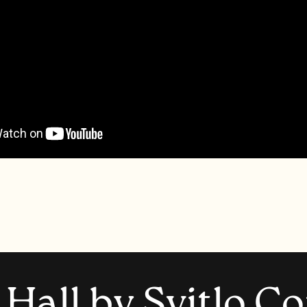
H
a
l
l
b
y
S
v
i
t
l
o
C
o