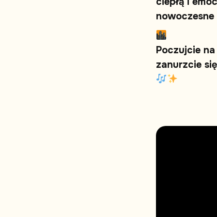
c
i
e
p
ł
ą
i
e
m
o
n
o
w
o
c
z
e
s
n
e
P
o
c
z
u
j
c
i
e
n
a
z
a
n
u
r
z
c
i
e
s
i