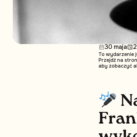
30 maja
2
To wydarzenie j
Przejdź na stro
aby zobaczyć a
N
F
r
a
n
w
y
k