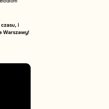
e
l
o
d
i
o
m
c
z
a
s
u
,
i
e
W
a
r
s
z
a
w
y
!