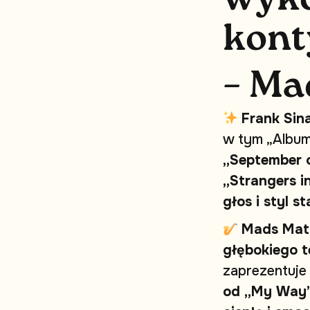
k
o
n
t
–
M
a
F
r
a
n
k
S
i
n
w
t
y
m
„
A
l
b
u
„
S
e
p
t
e
m
b
e
r
„
S
t
r
a
n
g
e
r
s
i
g
ł
o
s
i
s
t
y
l
s
t
M
a
d
s
M
a
t
g
ł
ę
b
o
k
i
e
g
o
t
z
a
p
r
e
z
e
n
t
u
j
e
o
d
„
M
y
W
a
y