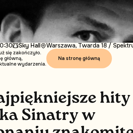
0:30
Sky Hall
Warszawa, Twarda 18 / Spektru
uż się zakończyło.
Na stronę główną
nę główną,
ktualne wydarzenia.
a
j
p
i
ę
k
n
i
e
j
s
z
e
h
i
t
y
k
a
S
i
n
a
t
r
y
w
o
n
a
n
i
u
z
n
a
k
o
m
i
t