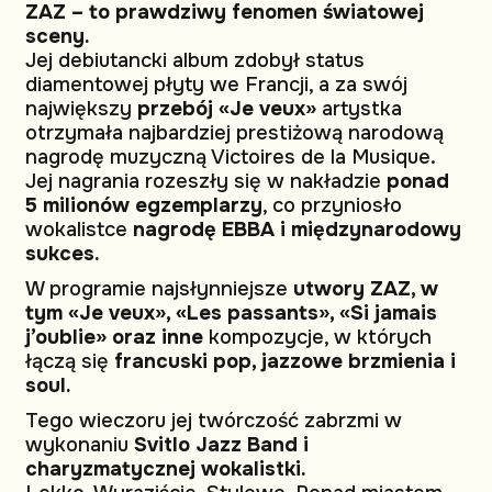
ZAZ – to prawdziwy fenomen światowej
sceny.
Jej debiutancki album zdobył status
diamentowej płyty we Francji, a za swój
największy
przebój «Je veux»
artystka
otrzymała najbardziej prestiżową narodową
nagrodę muzyczną Victoires de la Musique.
Jej nagrania rozeszły się w nakładzie
ponad
5 milionów egzemplarzy
, co przyniosło
wokalistce
nagrodę EBBA i międzynarodowy
sukces.
W programie najsłynniejsze
utwory ZAZ, w
tym «Je veux», «Les passants», «Si jamais
j’oublie» oraz inne
kompozycje, w których
łączą się
francuski pop, jazzowe brzmienia i
soul.
Tego wieczoru jej twórczość zabrzmi w
wykonaniu
Svitlo Jazz Band i
charyzmatycznej wokalistki.