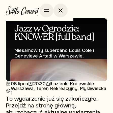
Jazz w Ogrodzie:
KNOWER [full band]
Niesamowity superband Louis Cole i
Genevieve Artadi w Warszawie!
08 lipca
20:30
Łazienki Królewskie
Warszawa, Teren Rekreacyjny, Myśliwiecka
1
To wydarzenie już się zakończyło.
Przejdź na stronę główną,
aby zobaczyć aktualne wydarzenia.