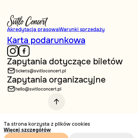
Akredytacja prasowa
Warunki sprzedaży
Karta podarunkowa
Zapytania dotyczące biletów
tickets@svitloconcert.pl
Zapytania organizacyjne
hello@svitloconcert.pl
© Svitlo Сoncert, 2026 Wszelkie prawa
Ta strona korzysta z plików cookies
zastrzeżone
Więcej szczegółów
Projektowanie i tworzenie