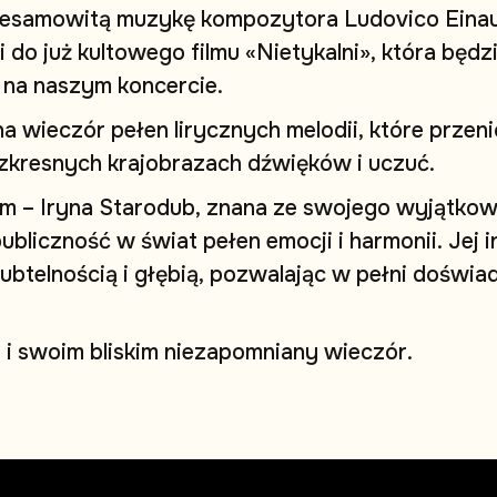
e
s
a
m
o
w
i
t
ą
m
u
z
y
k
ę
k
o
m
p
o
z
y
t
o
r
a
L
u
d
o
v
i
c
o
E
i
n
a
i
d
o
j
u
ż
k
u
l
t
o
w
e
g
o
f
i
l
m
u
«
N
i
e
t
y
k
a
l
n
i
»
,
k
t
ó
r
a
b
ę
d
z
n
a
n
a
s
z
y
m
k
o
n
c
e
r
c
i
e
.
n
a
w
i
e
c
z
ó
r
p
e
ł
e
n
l
i
r
y
c
z
n
y
c
h
m
e
l
o
d
i
i
,
k
t
ó
r
e
p
r
z
e
n
i
z
k
r
e
s
n
y
c
h
k
r
a
j
o
b
r
a
z
a
c
h
d
ź
w
i
ę
k
ó
w
i
u
c
z
u
ć
.
m
–
I
r
y
n
a
S
t
a
r
o
d
u
b
,
z
n
a
n
a
z
e
s
w
o
j
e
g
o
w
y
j
ą
t
k
o
p
u
b
l
i
c
z
n
o
ś
ć
w
ś
w
i
a
t
p
e
ł
e
n
e
m
o
c
j
i
i
h
a
r
m
o
n
i
i
.
J
e
j
i
u
b
t
e
l
n
o
ś
c
i
ą
i
g
ł
ę
b
i
ą
,
p
o
z
w
a
l
a
j
ą
c
w
p
e
ł
n
i
d
o
ś
w
i
a
e
i
s
w
o
i
m
b
l
i
s
k
i
m
n
i
e
z
a
p
o
m
n
i
a
n
y
w
i
e
c
z
ó
r
.