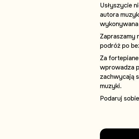
U
s
ł
y
s
z
y
c
i
e
n
i
a
u
t
o
r
a
m
u
z
y
k
w
y
k
o
n
y
w
a
n
a
Z
a
p
r
a
s
z
a
m
y
p
o
d
r
ó
ż
p
o
b
e
Z
a
f
o
r
t
e
p
i
a
n
e
w
p
r
o
w
a
d
z
a
z
a
c
h
w
y
c
a
j
ą
s
m
u
z
y
k
i
.
P
o
d
a
r
u
j
s
o
b
i