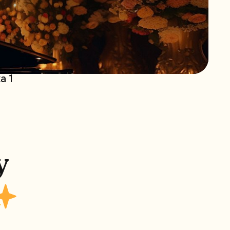
a 1
y