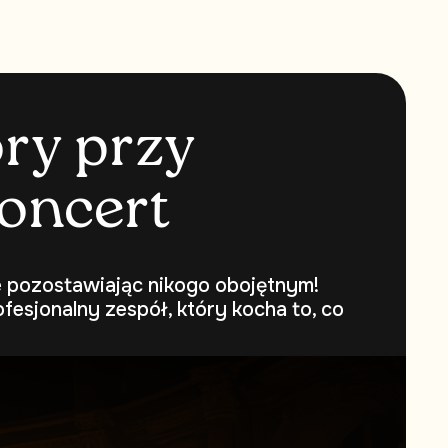
o
r
y
p
r
z
y
o
n
c
e
r
t
ie pozostawiając nikogo obojętnym!
fesjonalny zespół, który kocha to, co