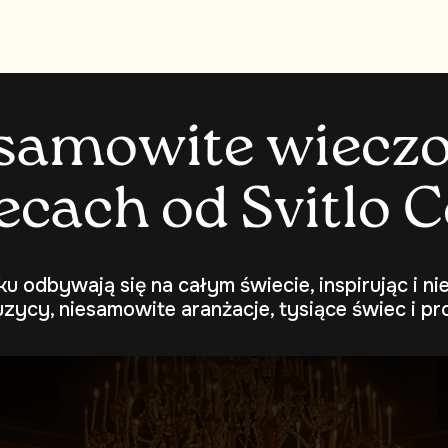
s
a
m
o
w
i
t
e
w
i
e
c
z
e
c
a
c
h
o
d
S
v
i
t
l
o
C
ku odbywają się na całym świecie, inspirując i n
uzycy, niesamowite aranżacje, tysiące świec i pro