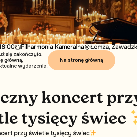
18:00
Filharmonia Kameralna
Łomża, Zawadzk
uż się zakończyło.
Na stronę główną
nę główną,
ktualne wydarzenia.
i
c
z
n
y
k
o
n
c
e
r
t
p
r
z
t
l
e
t
y
s
i
ę
c
y
ś
w
i
e
c
n
c
e
r
t
p
r
z
y
ś
w
i
e
t
l
e
t
y
s
i
ę
c
y
ś
w
i
e
c