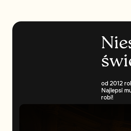
N
i
e
ś
w
i
od 2012 ro
Najlepsi m
robi!