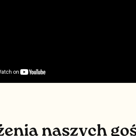
ż
e
n
i
a
n
a
s
z
y
c
h
g
o