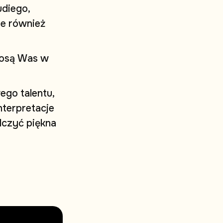
u
d
i
e
g
o
,
i
e
r
ó
w
n
i
e
ż
o
s
ą
W
a
s
w
w
e
g
o
t
a
l
e
n
t
u
,
n
t
e
r
p
r
e
t
a
c
j
e
d
c
z
y
ć
p
i
ę
k
n
a