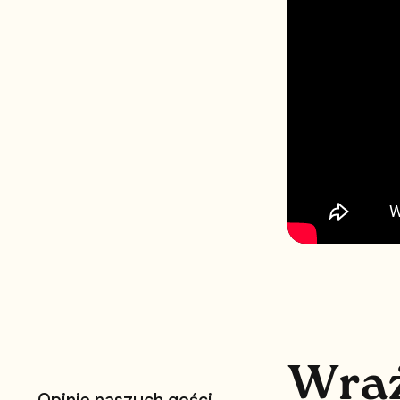
W
r
a