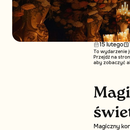
15 lutego
To wydarzenie j
Przejdź na stro
aby zobaczyć a
M
a
g
ś
w
i
e
M
a
g
i
c
z
n
y
k
o