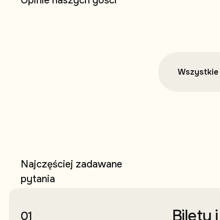
O
p
i
n
i
e
n
a
s
z
y
c
h
g
o
ś
c
i
Wszystkie 
N
a
j
c
z
ę
ś
c
i
e
j
z
a
d
a
w
a
n
e
p
y
t
a
n
i
a
Bilety 
01