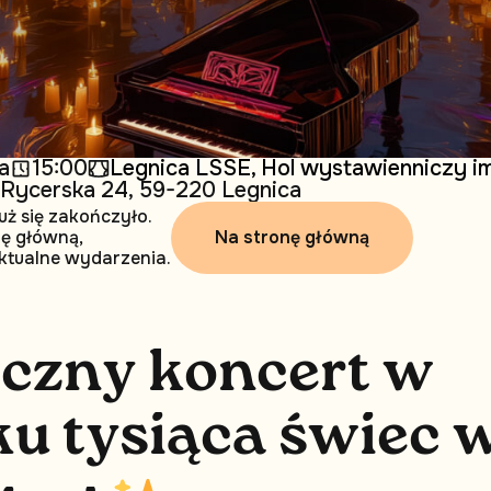
a
15:00
Legnica LSSE, Hol wystawienniczy im.
. Rycerska 24, 59-220 Legnica
uż się zakończyło.
Na stronę główną
nę główną,
ktualne wydarzenia.
i
c
z
n
y
k
o
n
c
e
r
t
w
k
u
t
y
s
i
ą
c
a
ś
w
i
e
c