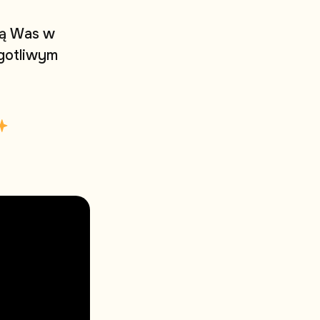
ą
W
a
s
w
g
o
t
l
i
w
y
m