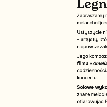
L
e
g
n
Z
a
p
r
a
s
z
a
m
y
m
e
l
a
n
c
h
o
l
i
j
n
e
U
s
ł
y
s
z
y
c
i
e
n
i
–
a
r
t
y
s
t
y
,
k
t
ó
n
i
e
p
o
w
t
a
r
z
a
l
J
e
g
o
k
o
m
p
o
z
f
i
l
m
u
«
A
m
e
l
i
c
o
d
z
i
e
n
n
o
ś
c
i
k
o
n
c
e
r
t
u
.
S
o
l
o
w
e
w
y
k
z
n
a
n
e
m
e
l
o
d
i
o
f
i
a
r
o
w
u
j
ą
c