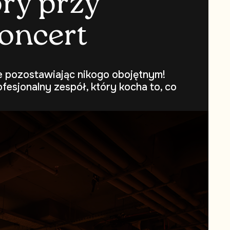
o
r
y
p
r
z
y
o
n
c
e
r
t
ie pozostawiając nikogo obojętnym!
fesjonalny zespół, który kocha to, co