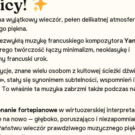
i
c
y
!
n
a
w
y
j
ą
t
k
o
w
y
w
i
e
c
z
ó
r
,
p
e
ł
e
n
d
e
l
i
k
a
t
n
e
j
a
t
m
o
s
f
e
r
g
o
p
i
ę
k
n
a
.
e
z
w
y
k
ł
ą
m
u
z
y
k
ę
f
r
a
n
c
u
s
k
i
e
g
o
k
o
m
p
o
z
y
t
o
r
a
Y
a
r
e
g
o
t
w
ó
r
c
z
o
ś
ć
ł
ą
c
z
y
m
i
n
i
m
a
l
i
z
m
,
n
e
o
k
l
a
s
y
k
ę
i
n
y
f
r
a
n
c
u
s
k
i
u
r
o
k
.
y
c
j
e
,
z
n
a
n
e
w
i
e
l
u
o
s
o
b
o
m
z
k
u
l
t
o
w
e
j
ś
c
i
e
ż
k
i
d
ź
w
a
»
,
s
t
a
ł
y
s
i
ę
s
y
n
o
n
i
m
e
m
s
u
b
t
e
l
n
o
ś
c
i
,
w
s
p
o
m
n
i
e
ń
i
.
T
o
w
ł
a
ś
n
i
e
t
a
m
u
z
y
k
a
z
a
b
r
z
m
i
t
a
k
ż
e
p
o
d
c
z
a
s
n
o
n
a
n
i
e
f
o
r
t
e
p
i
a
n
o
w
e
w
w
i
r
t
u
o
z
e
r
s
k
i
e
j
i
n
t
e
r
p
r
e
t
a
e
n
a
n
o
w
o
—
g
ł
ę
b
o
k
o
,
p
o
r
u
s
z
a
j
ą
c
o
i
n
i
e
z
a
p
o
m
n
i
a
P
a
ń
s
t
w
u
w
i
e
c
z
ó
r
p
r
a
w
d
z
i
w
e
g
o
m
u
z
y
c
z
n
e
g
o
p
i
ę