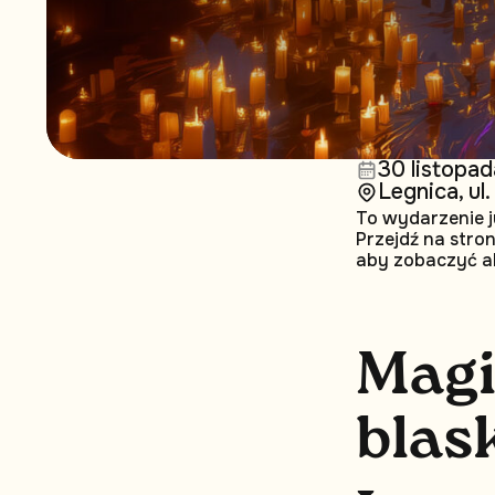
30 listopad
Legnica, ul
To wydarzenie j
Przejdź na stro
aby zobaczyć a
M
a
g
b
l
a
s