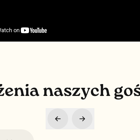
ż
e
n
i
a
n
a
s
z
y
c
h
g
o