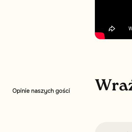
W
r
a
O
p
i
n
i
e
n
a
s
z
y
c
h
g
o
ś
c
i