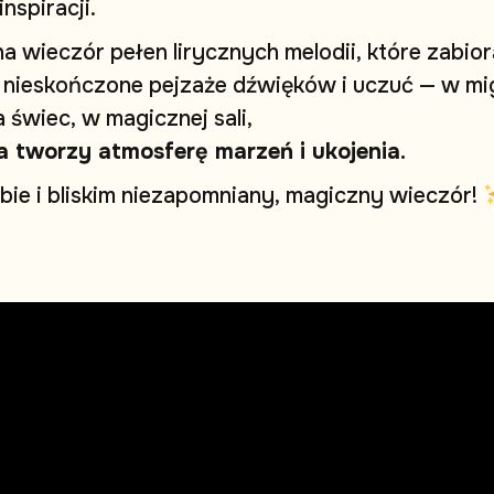
i
n
s
p
i
r
a
c
j
i
.
n
a
w
i
e
c
z
ó
r
p
e
ł
e
n
l
i
r
y
c
z
n
y
c
h
m
e
l
o
d
i
i
,
k
t
ó
r
e
z
a
b
i
o
r
n
i
e
s
k
o
ń
c
z
o
n
e
p
e
j
z
a
ż
e
d
ź
w
i
ę
k
ó
w
i
u
c
z
u
ć
—
w
m
i
a
ś
w
i
e
c
,
w
m
a
g
i
c
z
n
e
j
s
a
l
i
,
a
t
w
o
r
z
y
a
t
m
o
s
f
e
r
ę
m
a
r
z
e
ń
i
u
k
o
j
e
n
i
a
.
b
i
e
i
b
l
i
s
k
i
m
n
i
e
z
a
p
o
m
n
i
a
n
y
,
m
a
g
i
c
z
n
y
w
i
e
c
z
ó
r
!