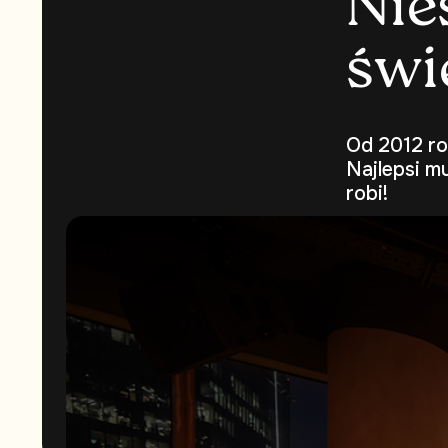
N
i
e
ś
w
i
Od 2012 ro
Najlepsi m
robi!