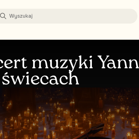
ert muzyki Yann
 świecach