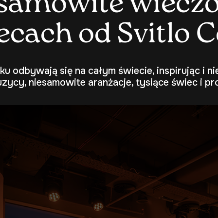
s
a
m
o
w
i
t
e
w
i
e
c
z
e
c
a
c
h
o
d
S
v
i
t
l
o
C
ku odbywają się na całym świecie, inspirując i n
uzycy, niesamowite aranżacje, tysiące świec i pro