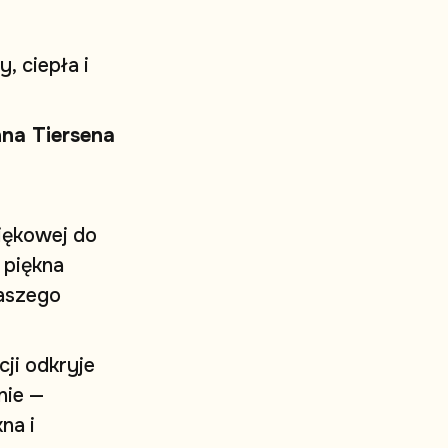
y
,
c
i
e
p
ł
a
i
n
n
a
T
i
e
r
s
e
n
a
i
ę
k
o
w
e
j
d
o
p
i
ę
k
n
a
a
s
z
e
g
o
c
j
i
o
d
k
r
y
j
e
n
i
e
—
k
n
a
i