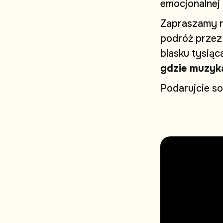
e
m
o
c
j
o
n
a
l
n
e
j
Z
a
p
r
a
s
z
a
m
y
p
o
d
r
ó
ż
p
r
z
e
z
b
l
a
s
k
u
t
y
s
i
ą
c
g
d
z
i
e
m
u
z
y
k
P
o
d
a
r
u
j
c
i
e
s
o