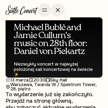
Michael Bublé and
Jamie Cullum’s
music on 28th floor:
Daniel von Piekartz
Niezwykły кoncert w najwyżej
położonej sali koncertowej na świecie
13 marca
20:30
Sky Hall
Warszawa, Twarda 18 / Spektrum Tower,
28. piętro
To wydarzenie już się zakończyło.
Przejdź na stronę główną,
aby zobaczyć aktualne wydarzenia.