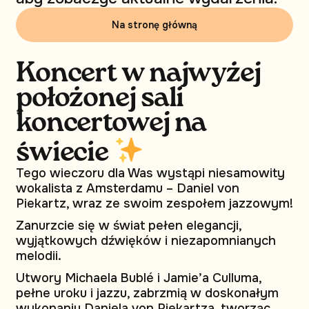
Na stronę główną
Koncert w najwyżej
położonej sali
koncertowej na
świecie
Tego wieczoru dla Was wystąpi niesamowity
wokalista z Amsterdamu – Daniel von
Piekartz, wraz ze swoim zespołem jazzowym!
Zanurzcie się w świat pełen elegancji,
wyjątkowych dźwięków i niezapomnianych
melodii.
Utwory Michaela Bublé i Jamie’a Culluma,
pełne uroku i jazzu, zabrzmią w doskonałym
wykonaniu Daniela von Piekartza, tworząc