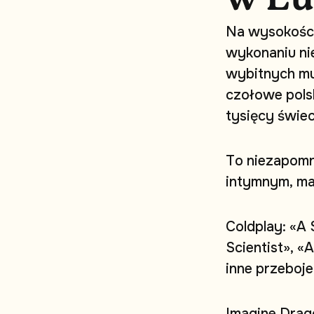
N
a
w
y
s
o
k
o
ś
c
w
y
k
o
n
a
n
i
u
n
i
w
y
b
i
t
n
y
c
h
m
c
z
o
ł
o
w
e
p
o
l
s
t
y
s
i
ę
c
y
ś
w
i
e
T
o
n
i
e
z
a
p
o
m
i
n
t
y
m
n
y
m
,
m
C
o
l
d
p
l
a
y
:
«
A
S
c
i
e
n
t
i
s
t
»
,
«
A
i
n
n
e
p
r
z
e
b
o
j
e
I
m
a
g
i
n
e
D
r
a
g