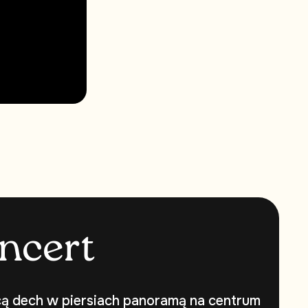
n
c
e
r
t
cą dech w piersiach panoramą na centrum