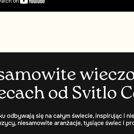
s
a
m
o
w
i
t
e
w
i
e
c
z
e
c
a
c
h
o
d
S
v
i
t
l
o
C
ku odbywają się na całym świecie, inspirując i n
uzycy, niesamowite aranżacje, tysiące świec i pro