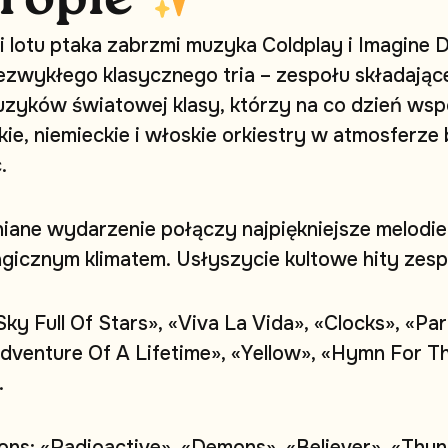
i
l
o
t
u
p
t
a
k
a
z
a
b
r
z
m
i
m
u
z
y
k
a
C
o
l
d
p
l
a
y
i
I
m
a
g
i
n
e
e
z
w
y
k
ł
e
g
o
k
l
a
s
y
c
z
n
e
g
o
t
r
i
a
–
z
e
s
p
o
ł
u
s
k
ł
a
d
a
j
ą
c
u
z
y
k
ó
w
ś
w
i
a
t
o
w
e
j
k
l
a
s
y
,
k
t
ó
r
z
y
n
a
c
o
d
z
i
e
ń
w
s
p
k
i
e
,
n
i
e
m
i
e
c
k
i
e
i
w
ł
o
s
k
i
e
o
r
k
i
e
s
t
r
y
w
a
t
m
o
s
f
e
r
z
e
c
.
n
i
a
n
e
w
y
d
a
r
z
e
n
i
e
p
o
ł
ą
c
z
y
n
a
j
p
i
ę
k
n
i
e
j
s
z
e
m
e
l
o
d
i
e
a
g
i
c
z
n
y
m
k
l
i
m
a
t
e
m
.
U
s
ł
y
s
z
y
c
i
e
k
u
l
t
o
w
e
h
i
t
y
z
e
s
p
S
k
y
F
u
l
l
O
f
S
t
a
r
s
»
,
«
V
i
v
a
L
a
V
i
d
a
»
,
«
C
l
o
c
k
s
»
,
«
P
a
r
d
v
e
n
t
u
r
e
O
f
A
L
i
f
e
t
i
m
e
»
,
«
Y
e
l
l
o
w
»
,
«
H
y
m
n
F
o
r
T
.
o
n
s
:
«
R
a
d
i
o
a
c
t
i
v
e
»
,
«
D
e
m
o
n
s
»
,
«
B
e
l
i
e
v
e
r
»
,
«
T
h
u
n