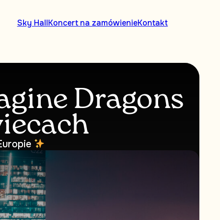
Sky Hall
Koncert na zamówienie
Kontakt
magine Dragons
wiecach
Europie