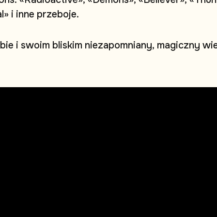
a
l
»
i
i
n
n
e
p
r
z
e
b
o
j
e
.
b
i
e
i
s
w
o
i
m
b
l
i
s
k
i
m
n
i
e
z
a
p
o
m
n
i
a
n
y
,
m
a
g
i
c
z
n
y
w
i