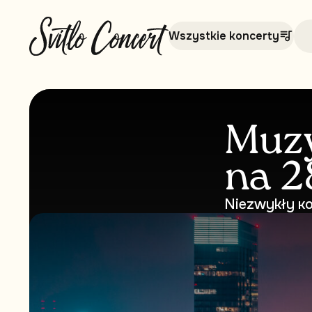
Wszystkie koncerty
Muzy
na 2
Niezwykły кo