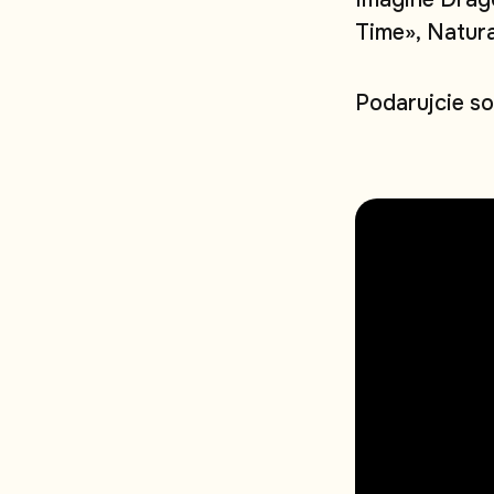
T
i
m
e
»
,
N
a
t
u
r
P
o
d
a
r
u
j
c
i
e
s
o