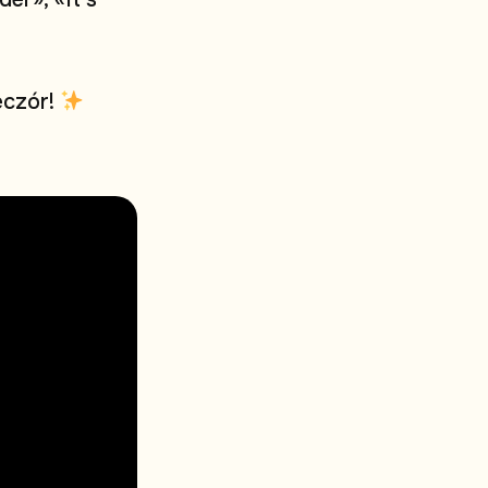
e
c
z
ó
r
!