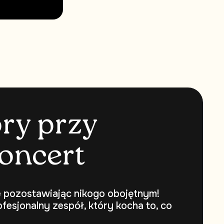
o
r
y
p
r
z
y
o
n
c
e
r
t
ie pozostawiając nikogo obojętnym!
fesjonalny zespół, który kocha to, co