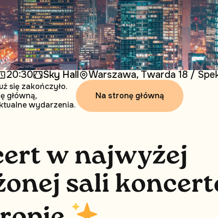
20:30
Sky Hall
Warszawa, Twarda 18 / Spek
uż się zakończyło.
Na stronę główną
nę główną,
ktualne wydarzenia.
c
e
r
t
w
n
a
j
w
y
ż
e
j
ż
o
n
e
j
s
a
l
i
k
o
n
c
e
r
t
r
o
p
i
e