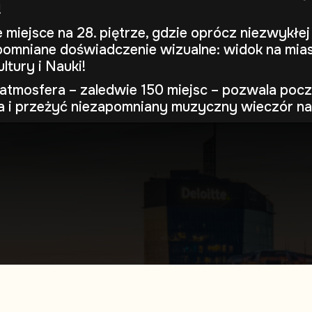
!
miejsce na 28. piętrze, gdzie oprócz niezwykłej
omniane doświadczenie wizualne: widok na mias
ltury i Nauki!
atmosfera – zaledwie 150 miejsc – pozwala pocz
a i przeżyć niezapomniany muzyczny wieczór n