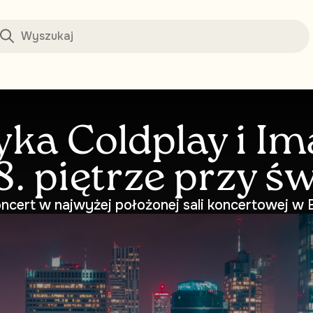
ka Coldplay i I
8. piętrze przy ś
ncert w najwyżej położonej sali koncertowej w 