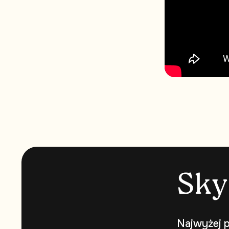
S
k
y
Najwyżej p