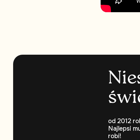
N
i
e
ś
w
i
od 2012 ro
Najlepsi m
robi!