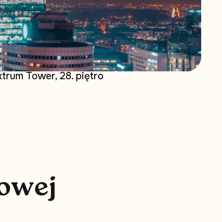
trum Tower, 28. piętro
o
w
e
j