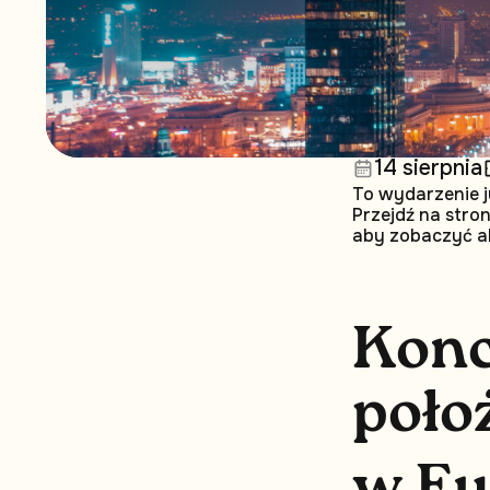
14 sierpnia
To wydarzenie j
Przejdź na stro
aby zobaczyć a
K
o
n
p
o
ł
o
w
E
u