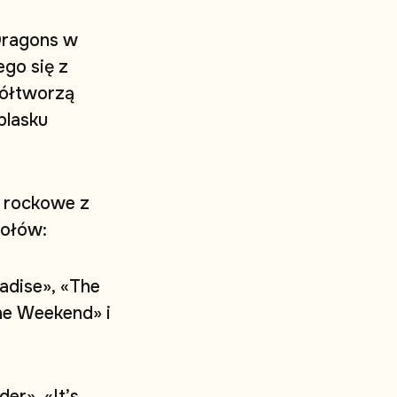
D
r
a
g
o
n
s
w
e
g
o
s
i
ę
z
ó
ł
t
w
o
r
z
ą
b
l
a
s
k
u
r
o
c
k
o
w
e
z
o
ł
ó
w
:
a
d
i
s
e
»
,
«
T
h
e
h
e
W
e
e
k
e
n
d
»
i
d
e
r
»
,
«
I
t
’
s