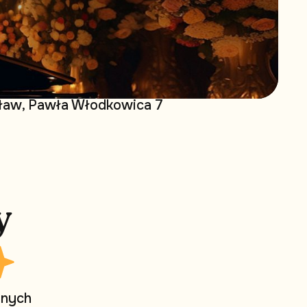
aw, Pawła Włodkowica 7
y
r
n
y
c
h