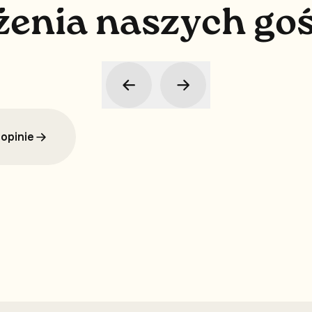
ż
e
n
i
a
n
a
s
z
y
c
h
g
o
opinie