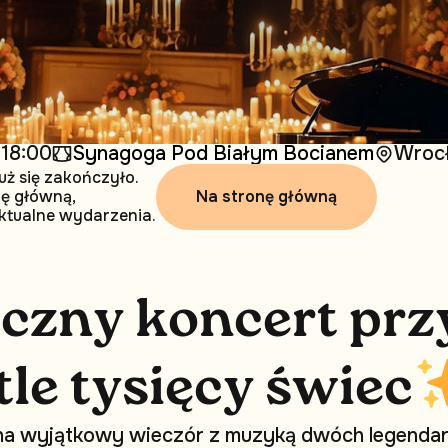
18:00
Synagoga Pod Białym Bocianem
Wrocł
uż się zakończyło.
Na stronę główną
nę główną,
ktualne wydarzenia.
i
c
z
n
y
k
o
n
c
e
r
t
p
r
z
t
l
e
t
y
s
i
ę
c
y
ś
w
i
e
c
n
a
w
y
j
ą
t
k
o
w
y
w
i
e
c
z
ó
r
z
m
u
z
y
k
ą
d
w
ó
c
h
l
e
g
e
n
d
a