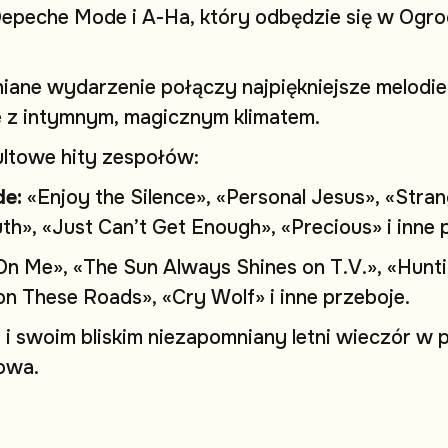
D
e
p
e
c
h
e
M
o
d
e
i
A
-
H
a
,
k
t
ó
r
y
o
d
b
ę
d
z
i
e
s
i
ę
w
O
g
r
o
!
n
i
a
n
e
w
y
d
a
r
z
e
n
i
e
p
o
ł
ą
c
z
y
n
a
j
p
i
ę
k
n
i
e
j
s
z
e
m
e
l
o
d
i
e
e
z
i
n
t
y
m
n
y
m
,
m
a
g
i
c
z
n
y
m
k
l
i
m
a
t
e
m
.
u
l
t
o
w
e
h
i
t
y
z
e
s
p
o
ł
ó
w
:
d
e
:
«
E
n
j
o
y
t
h
e
S
i
l
e
n
c
e
»
,
«
P
e
r
s
o
n
a
l
J
e
s
u
s
»
,
«
S
t
r
a
n
u
t
h
»
,
«
J
u
s
t
C
a
n
’
t
G
e
t
E
n
o
u
g
h
»
,
«
P
r
e
c
i
o
u
s
»
i
i
n
n
e
O
n
M
e
»
,
«
T
h
e
S
u
n
A
l
w
a
y
s
S
h
i
n
e
s
o
n
T
.
V
.
»
,
«
H
u
n
t
i
o
n
T
h
e
s
e
R
o
a
d
s
»
,
«
C
r
y
W
o
l
f
»
i
i
n
n
e
p
r
z
e
b
o
j
e
.
e
i
s
w
o
i
m
b
l
i
s
k
i
m
n
i
e
z
a
p
o
m
n
i
a
n
y
l
e
t
n
i
w
i
e
c
z
ó
r
w
o
w
a
.