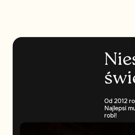
N
i
e
ś
w
i
Od 2012 ro
Najlepsi m
robi!