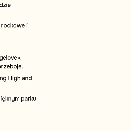
d
z
i
e
r
o
c
k
o
w
e
i
g
e
l
o
v
e
»
,
p
r
z
e
b
o
j
e
.
n
g
H
i
g
h
a
n
d
p
i
ę
k
n
y
m
p
a
r
k
u