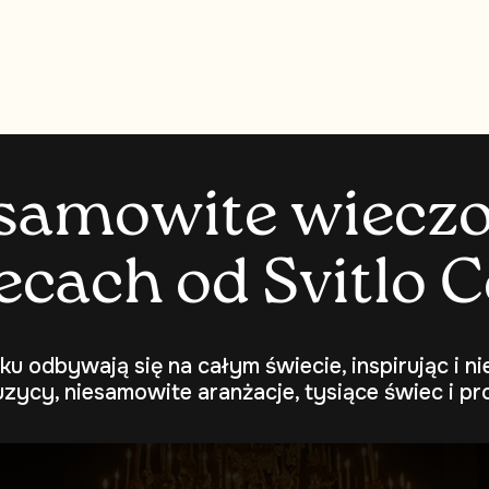
s
a
m
o
w
i
t
e
w
i
e
c
z
e
c
a
c
h
o
d
S
v
i
t
l
o
C
ku odbywają się na całym świecie, inspirując i n
uzycy, niesamowite aranżacje, tysiące świec i pro