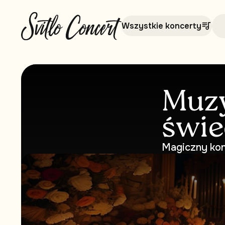
Wszystkie koncerty
Muzy
świe
Magiczny kon