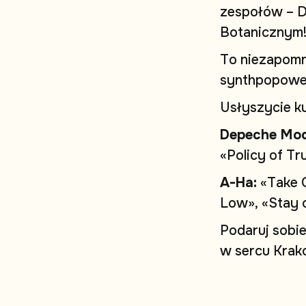
z
e
s
p
o
ł
ó
w
–
B
o
t
a
n
i
c
z
n
y
m
T
o
n
i
e
z
a
p
o
m
s
y
n
t
h
p
o
p
o
w
U
s
ł
y
s
z
y
c
i
e
k
D
e
p
e
c
h
e
M
o
«
P
o
l
i
c
y
o
f
T
r
A
-
H
a
:
«
T
a
k
e
L
o
w
»
,
«
S
t
a
y
P
o
d
a
r
u
j
s
o
b
i
w
s
e
r
c
u
K
r
a
k