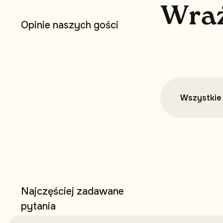
W
r
a
O
p
i
n
i
e
n
a
s
z
y
c
h
g
o
ś
c
i
Wszystkie 
N
a
j
c
z
ę
ś
c
i
e
j
z
a
d
a
w
a
n
e
p
y
t
a
n
i
a