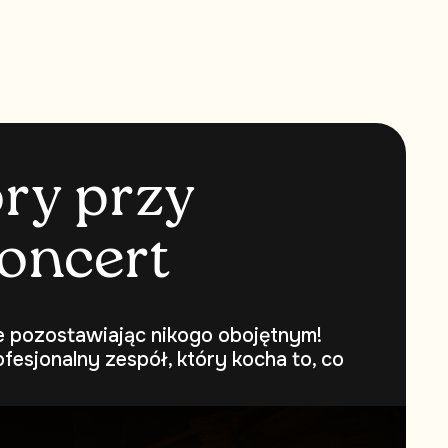
o
r
y
p
r
z
y
o
n
c
e
r
t
ie pozostawiając nikogo obojętnym!
fesjonalny zespół, który kocha to, co