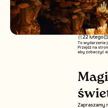
22 lutego
To wydarzenie j
Przejdź na stro
aby zobaczyć a
M
a
g
ś
w
i
e
Z
a
p
r
a
s
z
a
m
y