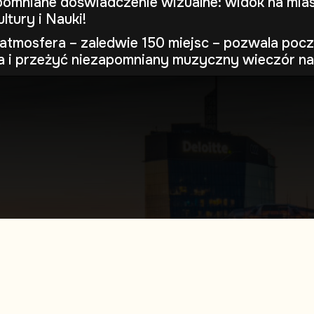
omniane doświadczenie wizualne: widok na mias
ltury i Nauki!
atmosfera – zaledwie 150 miejsc – pozwala pocz
a i przeżyć niezapomniany muzyczny wieczór n