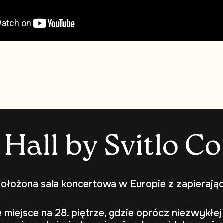
H
a
l
l
b
y
S
v
i
t
l
o
C
o
ołożona sala koncertowa w Europie z zapierają
!
miejsce na 28. piętrze, gdzie oprócz niezwykłej