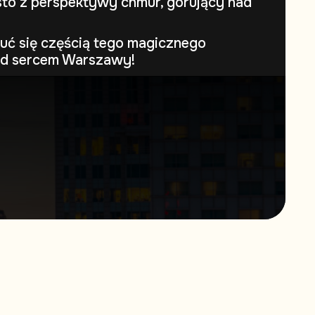
to z perspektywy chmur, górujący nad
uć się częścią tego magicznego
ad sercem Warszawy!