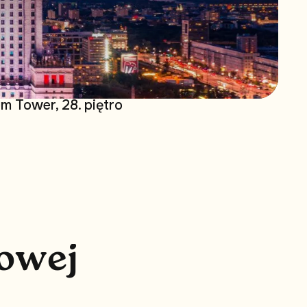
m Tower, 28. piętro
o
w
e
j