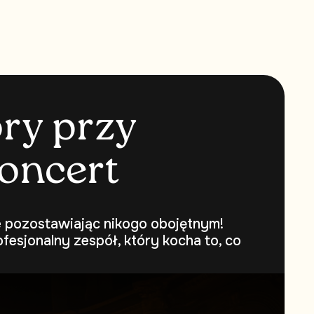
o
r
y
p
r
z
y
o
n
c
e
r
t
ie pozostawiając nikogo obojętnym!
fesjonalny zespół, który kocha to, co