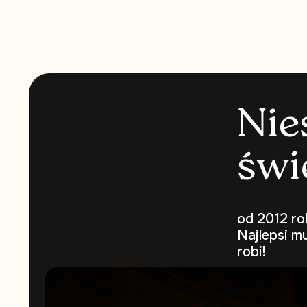
N
i
e
ś
w
i
od 2012 ro
Najlepsi m
robi!