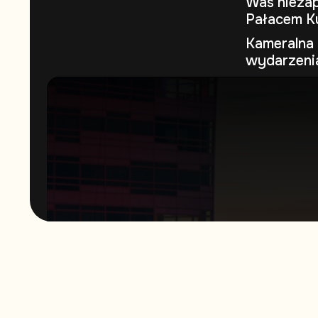
Was niezap
Pałacem Ku
Kameralna 
wydarzeni