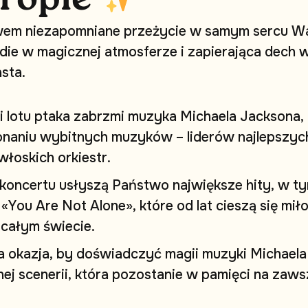
w
e
m
n
i
e
z
a
p
o
m
n
i
a
n
e
p
r
z
e
ż
y
c
i
e
w
s
a
m
y
m
s
e
r
c
u
W
d
i
e
w
m
a
g
i
c
z
n
e
j
a
t
m
o
s
f
e
r
z
e
i
z
a
p
i
e
r
a
j
ą
c
a
d
e
c
h
a
s
t
a
.
i
l
o
t
u
p
t
a
k
a
z
a
b
r
z
m
i
m
u
z
y
k
a
M
i
c
h
a
e
l
a
J
a
c
k
s
o
n
a
,
o
n
a
n
i
u
w
y
b
i
t
n
y
c
h
m
u
z
y
k
ó
w
–
l
i
d
e
r
ó
w
n
a
j
l
e
p
s
z
y
c
w
ł
o
s
k
i
c
h
o
r
k
i
e
s
t
r
.
k
o
n
c
e
r
t
u
u
s
ł
y
s
z
ą
P
a
ń
s
t
w
o
n
a
j
w
i
ę
k
s
z
e
h
i
t
y
,
w
t
y
«
Y
o
u
A
r
e
N
o
t
A
l
o
n
e
»
,
k
t
ó
r
e
o
d
l
a
t
c
i
e
s
z
ą
s
i
ę
m
i
ł
c
a
ł
y
m
ś
w
i
e
c
i
e
.
a
o
k
a
z
j
a
,
b
y
d
o
ś
w
i
a
d
c
z
y
ć
m
a
g
i
i
m
u
z
y
k
i
M
i
c
h
a
e
l
a
n
e
j
s
c
e
n
e
r
i
i
,
k
t
ó
r
a
p
o
z
o
s
t
a
n
i
e
w
p
a
m
i
ę
c
i
n
a
z
a
w
s