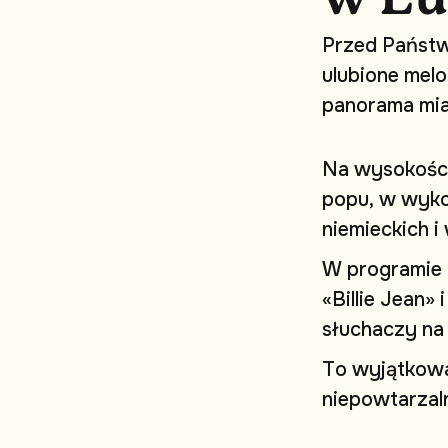
P
r
z
e
d
P
a
ń
s
t
u
l
u
b
i
o
n
e
m
e
l
o
p
a
n
o
r
a
m
a
m
i
N
a
w
y
s
o
k
o
ś
c
p
o
p
u
,
w
w
y
k
n
i
e
m
i
e
c
k
i
c
h
i
W
p
r
o
g
r
a
m
i
e
«
B
i
l
l
i
e
J
e
a
n
»
i
s
ł
u
c
h
a
c
z
y
n
a
T
o
w
y
j
ą
t
k
o
w
n
i
e
p
o
w
t
a
r
z
a
l