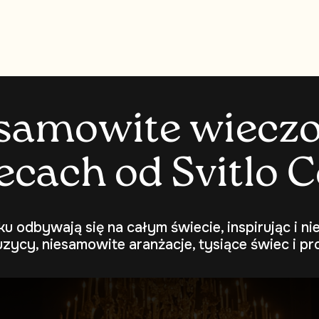
s
a
m
o
w
i
t
e
w
i
e
c
z
e
c
a
c
h
o
d
S
v
i
t
l
o
C
ku odbywają się na całym świecie, inspirując i n
uzycy, niesamowite aranżacje, tysiące świec i pro