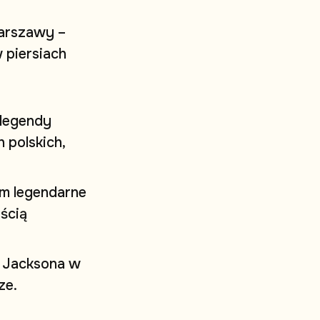
a
r
s
z
a
w
y
–
w
p
i
e
r
s
i
a
c
h
l
e
g
e
n
d
y
h
p
o
l
s
k
i
c
h
,
m
l
e
g
e
n
d
a
r
n
e
o
ś
c
i
ą
J
a
c
k
s
o
n
a
w
z
e
.