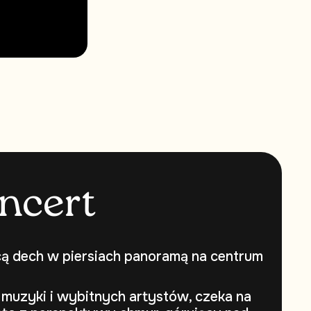
n
c
e
r
t
cą dech w piersiach panoramą na centrum
 muzyki i wybitnych artystów, czeka na