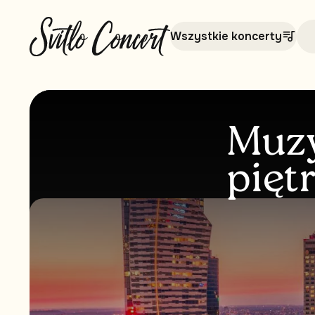
Wszystkie koncerty
Muzy
pięt