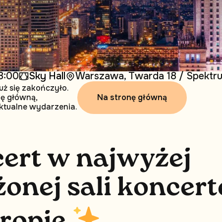
8:00
Sky Hall
Warszawa, Twarda 18 / Spektru
uż się zakończyło.
Na stronę główną
nę główną,
ktualne wydarzenia.
c
e
r
t
w
n
a
j
w
y
ż
e
j
ż
o
n
e
j
s
a
l
i
k
o
n
c
e
r
t
r
o
p
i
e