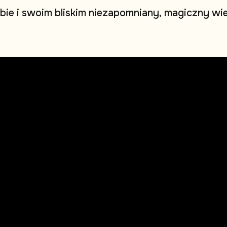
b
i
e
i
s
w
o
i
m
b
l
i
s
k
i
m
n
i
e
z
a
p
o
m
n
i
a
n
y
,
m
a
g
i
c
z
n
y
w
i