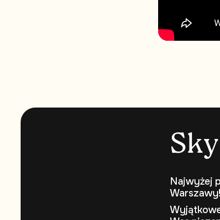
S
k
y
Najwyżej p
Warszawy
Wyjątkowe 