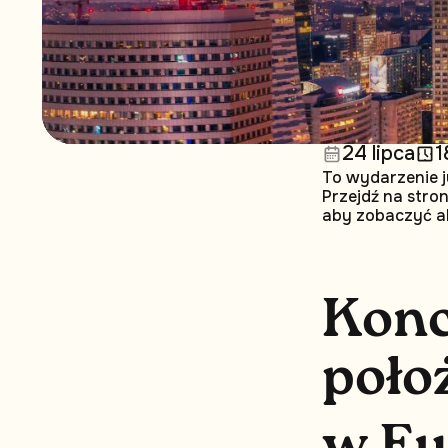
24 lipca
1
To wydarzenie j
Przejdź na stro
aby zobaczyć a
K
o
n
p
o
ł
o
w
E
u