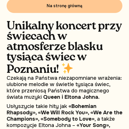
Na stronę główną
Unikalny koncert przy
świecach w
atmosferze blasku
tysiąca świec w
Poznaniu!
Czekają na Państwa niezapomniane wrażenia:
ulubione melodie w świetle tysiąca świec,
które przeniosą Państwa do magicznego
świata muzyki
Queen i Eltona Johna.
Usłyszycie takie hity jak
«Bohemian
Rhapsody», «We Will Rock You», «We Are the
Champions», «Somebody to Love»
, a także
kompozycje Eltona Johna –
«Your Song»,