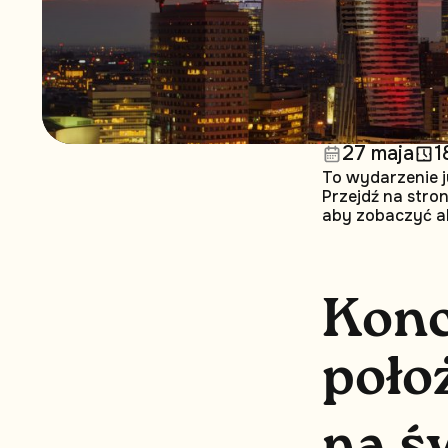
27 maja
1
To wydarzenie j
Przejdź na stro
aby zobaczyć a
K
o
n
p
o
ł
o
n
a
ś