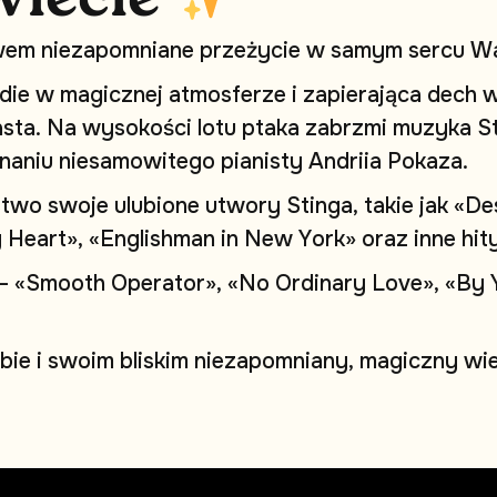
w
e
m
n
i
e
z
a
p
o
m
n
i
a
n
e
p
r
z
e
ż
y
c
i
e
w
s
a
m
y
m
s
e
r
c
u
W
d
i
e
w
m
a
g
i
c
z
n
e
j
a
t
m
o
s
f
e
r
z
e
i
z
a
p
i
e
r
a
j
ą
c
a
d
e
c
h
a
s
t
a
.
N
a
w
y
s
o
k
o
ś
c
i
l
o
t
u
p
t
a
k
a
z
a
b
r
z
m
i
m
u
z
y
k
a
S
n
a
n
i
u
n
i
e
s
a
m
o
w
i
t
e
g
o
p
i
a
n
i
s
t
y
A
n
d
r
i
i
a
P
o
k
a
z
a
.
s
t
w
o
s
w
o
j
e
u
l
u
b
i
o
n
e
u
t
w
o
r
y
S
t
i
n
g
a
,
t
a
k
i
e
j
a
k
«
D
e
y
H
e
a
r
t
»
,
«
E
n
g
l
i
s
h
m
a
n
i
n
N
e
w
Y
o
r
k
»
o
r
a
z
i
n
n
e
h
i
t
–
«
S
m
o
o
t
h
O
p
e
r
a
t
o
r
»
,
«
N
o
O
r
d
i
n
a
r
y
L
o
v
e
»
,
«
B
y
b
i
e
i
s
w
o
i
m
b
l
i
s
k
i
m
n
i
e
z
a
p
o
m
n
i
a
n
y
,
m
a
g
i
c
z
n
y
w
i