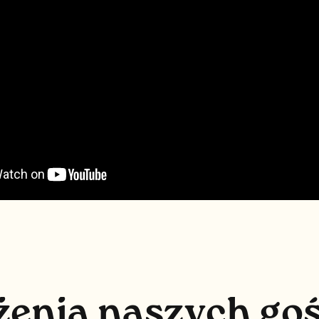
ż
e
n
i
a
n
a
s
z
y
c
h
g
o