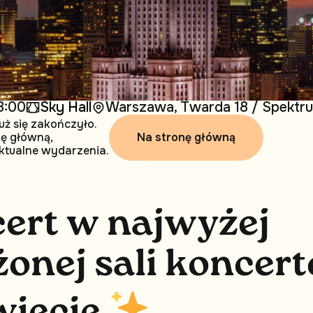
8:00
Sky Hall
Warszawa, Twarda 18 / Spektrum
uż się zakończyło.
Na stronę główną
nę główną,
ktualne wydarzenia.
c
e
r
t
w
n
a
j
w
y
ż
e
j
ż
o
n
e
j
s
a
l
i
k
o
n
c
e
r
t
w
i
e
c
i
e