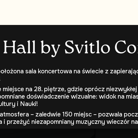
H
a
l
l
b
y
S
v
i
t
l
o
C
o
ołożona sala koncertowa na świecie z zapierają
!
miejsce na 28. piętrze, gdzie oprócz niezwykłej
omniane doświadczenie wizualne: widok na mias
ltury i Nauki!
atmosfera – zaledwie 150 miejsc – pozwala pocz
a i przeżyć niezapomniany muzyczny wieczór n