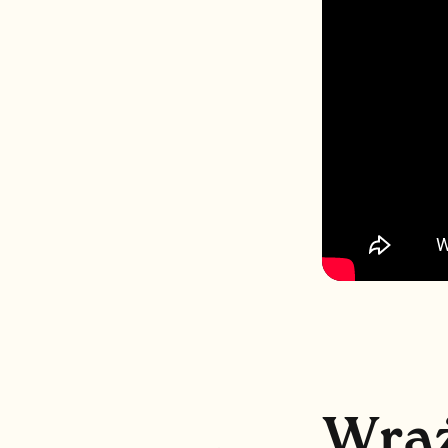
W
r
a