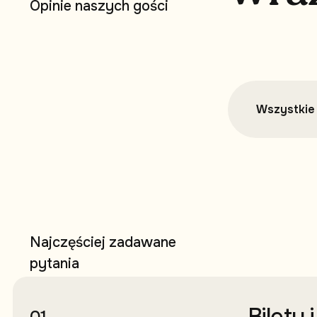
O
p
i
n
i
e
n
a
s
z
y
c
h
g
o
ś
c
i
Wszystkie 
N
a
j
c
z
ę
ś
c
i
e
j
z
a
d
a
w
a
n
e
p
y
t
a
n
i
a
Bilety 