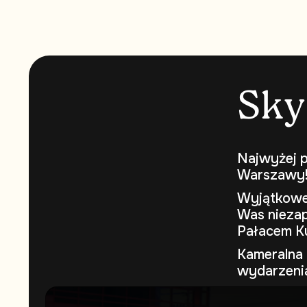
S
k
y
Najwyżej p
Warszawy
Wyjątkowe 
Was niezap
Pałacem Ku
Kameralna 
wydarzeni