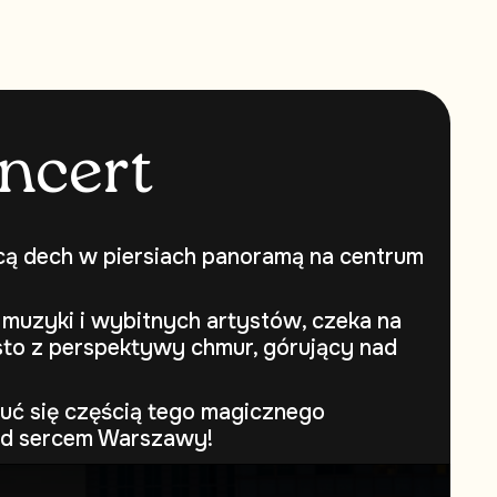
n
c
e
r
t
cą dech w piersiach panoramą na centrum
 muzyki i wybitnych artystów, czeka na
to z perspektywy chmur, górujący nad
uć się częścią tego magicznego
ad sercem Warszawy!