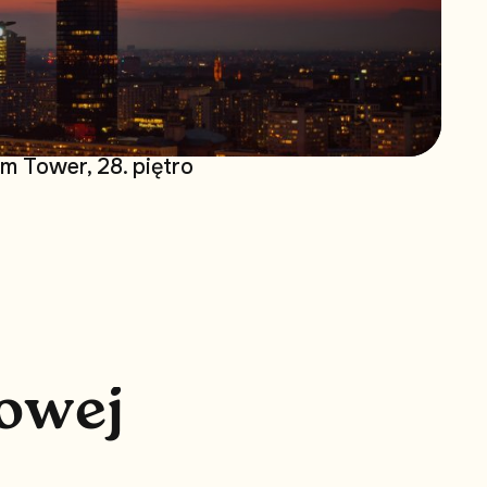
 Tower, 28. piętro
o
w
e
j