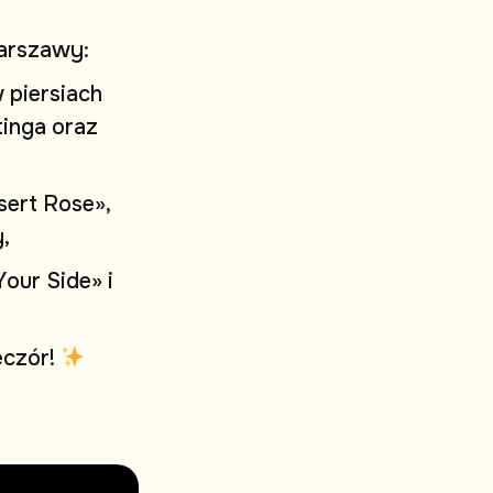
a
r
s
z
a
w
y
:
w
p
i
e
r
s
i
a
c
h
t
i
n
g
a
o
r
a
z
s
e
r
t
R
o
s
e
»
,
y
,
Y
o
u
r
S
i
d
e
»
i
e
c
z
ó
r
!