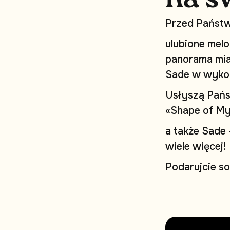
P
r
z
e
d
P
a
ń
s
t
u
l
u
b
i
o
n
e
m
e
l
o
p
a
n
o
r
a
m
a
m
i
S
a
d
e
w
w
y
k
o
U
s
ł
y
s
z
ą
P
a
ń
«
S
h
a
p
e
o
f
M
a
t
a
k
ż
e
S
a
d
e
w
i
e
l
e
w
i
ę
c
e
j
!
P
o
d
a
r
u
j
c
i
e
s
o