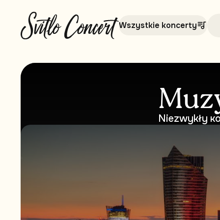
Wszystkie koncerty
Muzy
Niezwykły кo