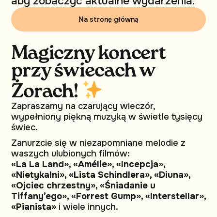
aby zobaczyć aktualne wydarzenia.
Na stronę główną
Magiczny koncert
przy świecach w
Żorach!
Zapraszamy na czarujący wieczór,
wypełniony piękną muzyką w świetle tysięcy
świec.
Zanurzcie się w niezapomniane melodie z
waszych ulubionych filmów:
«La La Land», «Amélie», «Incepcja»,
«Nietykalni», «Lista Schindlera», «Diuna»,
«Ojciec chrzestny», «Śniadanie u
Tiffany’ego», «Forrest Gump», «Interstellar»,
«Pianista»
i wiele innych.