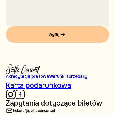
Wyślij
Akredytacja prasowa
Warunki sprzedaży
Karta podarunkowa
Zapytania dotyczące biletów
tickets@svitloconcert.pl