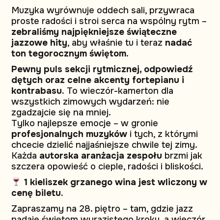
Muzyka wyrównuje oddech sali, przywraca
proste radości i stroi serca na wspólny rytm –
zebraliśmy najpiękniejsze świąteczne
jazzowe hity
, aby właśnie tu i teraz
nadać
ton tegorocznym świętom
.
Pewny puls sekcji rytmicznej, odpowiedź
dętych oraz celne akcenty fortepianu i
kontrabasu.
To wieczór-kamerton dla
wszystkich zimowych wydarzeń: nie
zgadzajcie się na mniej.
Tylko najlepsze emocje – w gronie
profesjonalnych muzyków
i tych, z którymi
chcecie dzielić najjaśniejsze chwile tej zimy.
Każda
autorska aranżacja zespołu
brzmi jak
szczera opowieść o cieple, radości i bliskości.
1 kieliszek grzanego wina jest wliczony w
cenę biletu.
Zapraszamy na 28. piętro – tam, gdzie jazz
nadaje świętom wyrazistego kroku, a wieczór