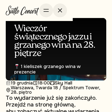
Wieczór
świątecznego jazzu i
grzanego wina na 28.
piętrze
1 kieliszek grzanego wina w
prezencie
19 grudnia
18:00
Sky Hall
Warszawa, Twarda 18 / Spektrum Tower,
28. piętro
To wydarzenie już się zakończyło.
Przejdź na stronę główną,
aby zobaczyć aktualne wydarzenia.