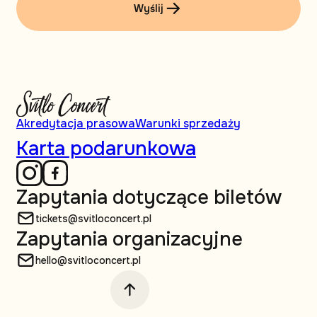
Wyślij
Akredytacja prasowa
Warunki sprzedaży
Karta podarunkowa
Zapytania dotyczące biletów
tickets@svitloconcert.pl
Zapytania organizacyjne
hello@svitloconcert.pl