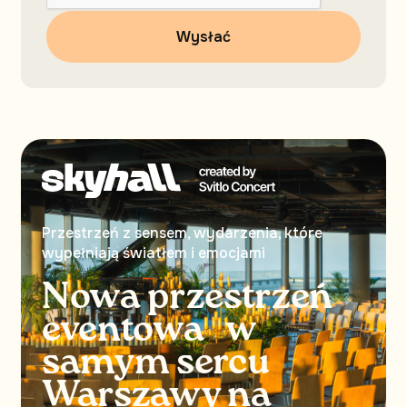
Przestrzeń z sensem, wydarzenia, które
wypełniają światłem i emocjami
Nowa przestrzeń
eventowa w
samym sercu
Warszawy na