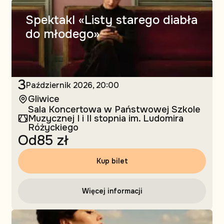
Spektakl «Listy starego diabła
do młodego»
3
Październik
2026, 20:00
Gliwice
Sala Koncertowa w Państwowej Szkole
Muzycznej I i II stopnia im. Ludomira
Różyckiego
Od
85 zł
Kup bilet
Więcej informacji