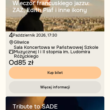
Wieczór francuskiego jazzu:
ZAZ, Edith Piaf i inne ikony
4
Październik
2026, 17:30
Gliwice
Sala Koncertowa w Państwowej Szkole
Muzycznej I i II stopnia im. Ludomira
Różyckiego
Od
85 zł
Kup bilet
Więcej informacji
Tribute to SADE