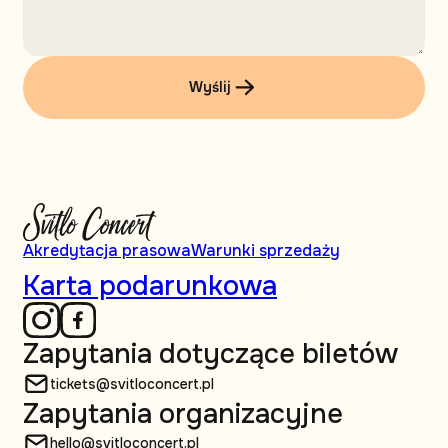
Wyślij
Akredytacja prasowa
Warunki sprzedaży
Karta podarunkowa
Zapytania dotyczące biletów
tickets@svitloconcert.pl
Zapytania organizacyjne
hello@svitloconcert.pl