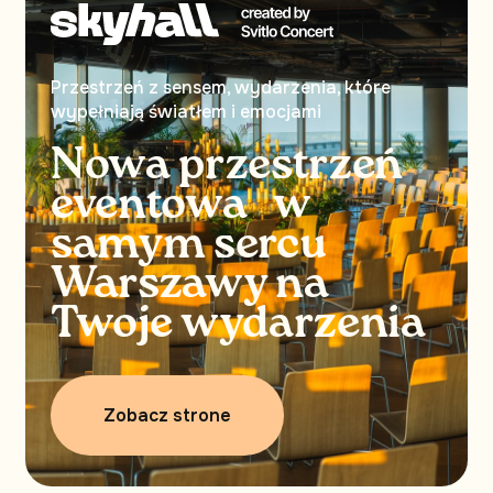
Przestrzeń z sensem, wydarzenia, które
wypełniają światłem i emocjami
Nowa przestrzeń
eventowa w
samym sercu
Warszawy na
Twoje wydarzenia
Zobacz strone