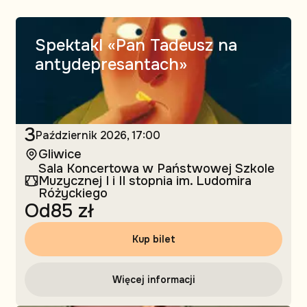
Spektakl «Pan Tadeusz na
antydepresantach»
3
Październik
2026, 17:00
Gliwice
Sala Koncertowa w Państwowej Szkole
Muzycznej I i II stopnia im. Ludomira
Różyckiego
Od
85 zł
Kup bilet
Więcej informacji