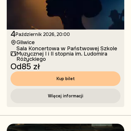
4
Październik
2026, 20:00
Gliwice
Sala Koncertowa w Państwowej Szkole
Muzycznej I i II stopnia im. Ludomira
Różyckiego
Od
85 zł
Kup bilet
Więcej informacji