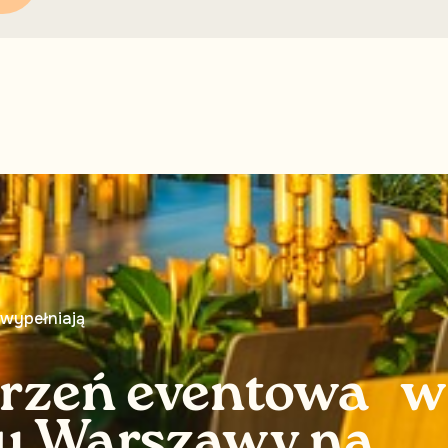
 wypełniają
trzeń eventowa w
u Warszawy na