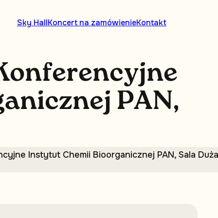
Sky Hall
Koncert na zamówienie
Kontakt
K
o
n
f
e
r
e
n
c
y
j
n
e
g
a
n
i
c
z
n
e
j
P
A
N
,
yjne Instytut Chemii Bioorganicznej PAN, Sala Duż