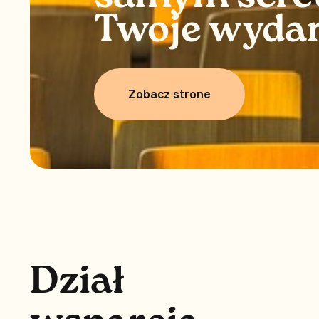
Twoje wyda
Zobacz strone
D
z
i
a
ł