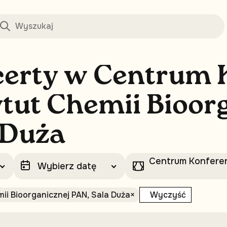
c
e
r
t
y
w
C
e
n
t
r
u
m
y
t
u
t
C
h
e
m
i
i
B
i
o
o
r
D
u
ż
a
Centrum Konferenc
ii Bioorganicznej PAN, Sala Duża
×
Wyczyść