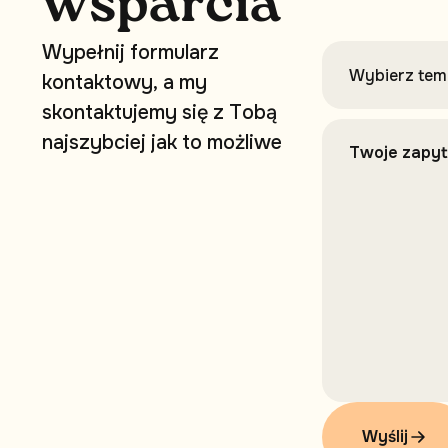
w
s
p
a
r
c
i
a
W
y
p
e
ł
n
i
j
f
o
r
m
u
l
a
r
z
k
o
n
t
a
k
t
o
w
y
,
a
m
y
s
k
o
n
t
a
k
t
u
j
e
m
y
s
i
ę
z
T
o
b
ą
n
a
j
s
z
y
b
c
i
e
j
j
a
k
t
o
m
o
ż
l
i
w
e
Wyślij