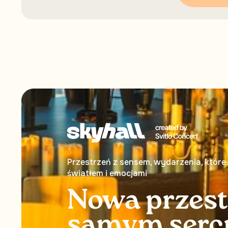
Przestrzeń z sensem, wydarzenia, które
światłem i emocjami
Nowa przes
samym serc