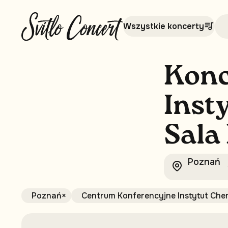
Wszystkie koncerty
K
o
n
I
n
s
t
S
a
l
a
Poznań
Poznań
×
Centrum Konferencyjne Instytut Chem