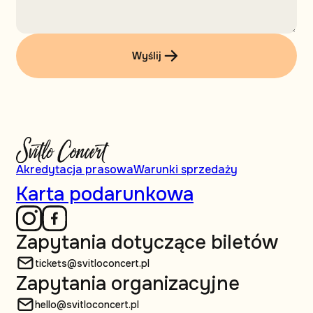
Wyślij
Akredytacja prasowa
Warunki sprzedaży
Karta podarunkowa
Zapytania dotyczące biletów
tickets@svitloconcert.pl
Zapytania organizacyjne
hello@svitloconcert.pl