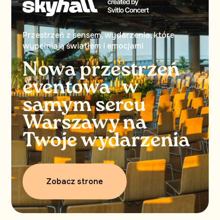
Przestrzeń z sensem, wydarzenia, które
wypełniają światłem i emocjami
Nowa przestrzeń
eventowa w
samym sercu
Warszawy na
Twoje wydarzenia
Zobacz strone