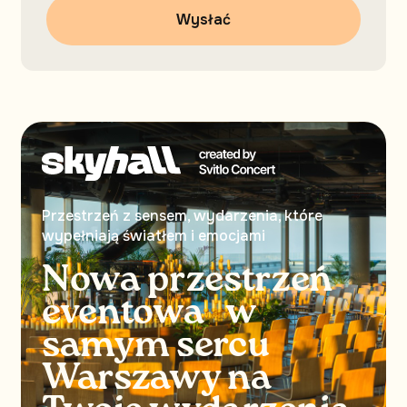
Przestrzeń z sensem, wydarzenia, które
wypełniają światłem i emocjami
Nowa przestrzeń
eventowa w
samym sercu
Warszawy na