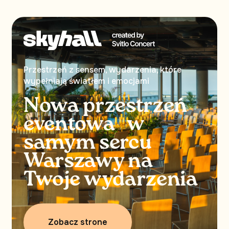
Przestrzeń z sensem, wydarzenia, które
wypełniają światłem i emocjami
Nowa przestrzeń
eventowa w
samym sercu
Warszawy na
Twoje wydarzenia
Zobacz strone