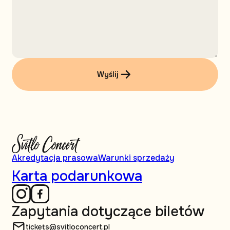
Wyślij
Akredytacja prasowa
Warunki sprzedaży
Karta podarunkowa
Zapytania dotyczące biletów
tickets@svitloconcert.pl