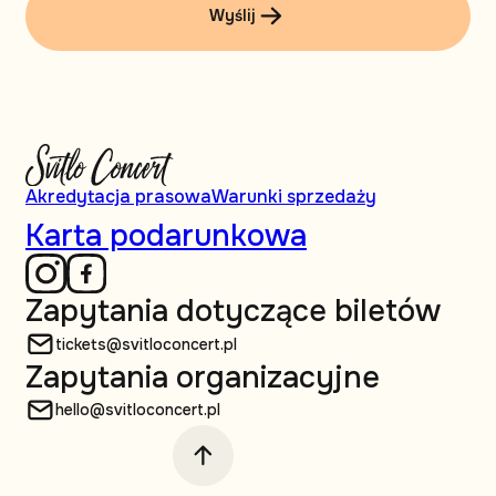
Wyślij
Akredytacja prasowa
Warunki sprzedaży
Karta podarunkowa
Zapytania dotyczące biletów
tickets@svitloconcert.pl
Zapytania organizacyjne
hello@svitloconcert.pl