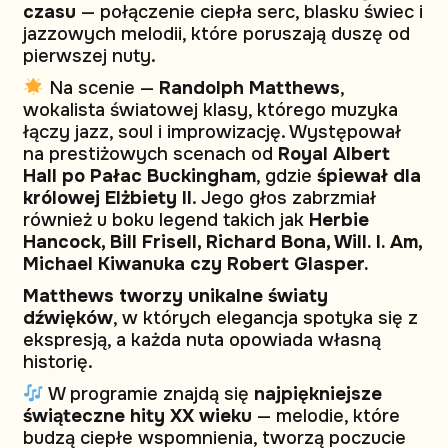
czasu
— połączenie ciepła serc, blasku świec i
jazzowych melodii, które poruszają duszę od
pierwszej nuty.
Na scenie —
Randolph Matthews
,
wokalista światowej klasy, którego muzyka
łączy jazz, soul i improwizację. Występował
na prestiżowych scenach od
Royal Albert
Hall po Pałac Buckingham
, gdzie
śpiewał dla
królowej Elżbiety II
. Jego głos zabrzmiał
również u boku legend takich jak
Herbie
Hancock, Bill Frisell, Richard Bona, Will. I. Am,
Michael Kiwanuka czy Robert Glasper.
Matthews tworzy unikalne światy
dźwięków
, w których elegancja spotyka się z
ekspresją, a każda nuta opowiada własną
historię.
W programie znajdą się
najpiękniejsze
świąteczne hity XX wieku
— melodie, które
budzą ciepłe wspomnienia, tworzą poczucie