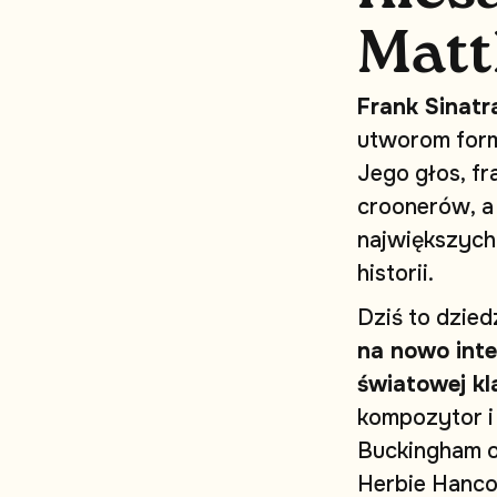
M
a
t
t
F
r
a
n
k
S
i
n
a
t
r
u
t
w
o
r
o
m
f
o
r
J
e
g
o
g
ł
o
s
,
f
r
c
r
o
o
n
e
r
ó
w
,
a
n
a
j
w
i
ę
k
s
z
y
c
h
h
i
s
t
o
r
i
i
.
D
z
i
ś
t
o
d
z
i
e
d
n
a
n
o
w
o
i
n
t
e
ś
w
i
a
t
o
w
e
j
k
l
k
o
m
p
o
z
y
t
o
r
i
B
u
c
k
i
n
g
h
a
m
H
e
r
b
i
e
H
a
n
c