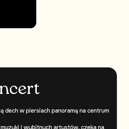
n
c
e
r
t
cą dech w piersiach panoramą na centrum
 muzyki i wybitnych artystów, czeka na