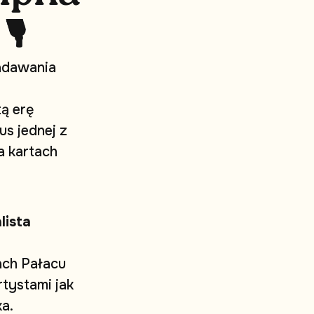
🎙
a
d
a
w
a
n
i
a
t
ą
e
r
ę
u
s
j
e
d
n
e
j
z
a
k
a
r
t
a
c
h
a
l
i
s
t
a
a
c
h
P
a
ł
a
c
u
r
t
y
s
t
a
m
i
j
a
k
k
a
.