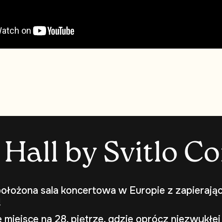
H
a
l
l
b
y
S
v
i
t
l
o
C
o
ołożona sala koncertowa w Europie z zapierają
!
miejsce na 28. piętrze, gdzie oprócz niezwykłej