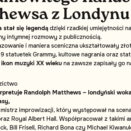
h
e
w
s
a
z
L
o
n
d
y
n
u
a
s
t
a
ł
s
i
ę
l
e
g
e
n
d
ą
d
z
i
ę
k
i
r
z
a
d
k
i
e
j
u
m
i
e
j
ę
t
n
o
ś
c
i
n
m
y
i
n
t
y
m
n
e
j
r
o
z
m
o
w
y
z
p
u
b
l
i
c
z
n
o
ś
c
i
ą
.
a
z
o
w
a
n
i
e
i
m
a
n
i
e
r
a
s
c
e
n
i
c
z
n
a
u
k
s
z
t
a
ł
t
o
w
a
ł
y
z
ł
o
9
s
t
a
t
u
e
t
e
k
G
r
a
m
m
y
,
k
u
l
t
o
w
e
n
a
g
r
a
n
i
a
o
r
a
z
s
t
a
t
i
k
o
n
m
u
z
y
k
i
X
X
w
i
e
k
u
n
a
z
a
w
s
z
e
z
a
p
i
s
a
ł
y
g
o
n
z
i
c
t
w
o
r
p
r
e
t
u
j
e
R
a
n
d
o
l
p
h
M
a
t
t
h
e
w
s
–
l
o
n
d
y
ń
s
k
i
w
o
k
a
s
y
,
m
i
s
t
r
z
i
m
p
r
o
w
i
z
a
c
j
i
,
k
t
ó
r
y
w
y
s
t
ę
p
o
w
a
ł
n
a
s
c
e
n
o
r
a
z
R
o
y
a
l
A
l
b
e
r
t
H
a
l
l
.
W
s
p
ó
ł
p
r
a
c
o
w
a
ł
z
t
a
k
i
m
i
a
o
c
k
,
B
i
l
l
F
r
i
s
e
l
l
,
R
i
c
h
a
r
d
B
o
n
a
c
z
y
M
i
c
h
a
e
l
K
i
w
a
n
u