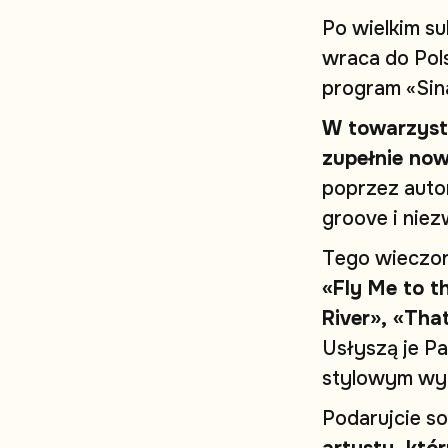
P
o
w
i
e
l
k
i
m
s
u
w
r
a
c
a
d
o
P
o
l
p
r
o
g
r
a
m
«
S
i
n
W
t
o
w
a
r
z
y
s
t
z
u
p
e
ł
n
i
e
n
o
p
o
p
r
z
e
z
a
u
t
o
g
r
o
o
v
e
i
n
i
e
z
T
e
g
o
w
i
e
c
z
o
«
F
l
y
M
e
t
o
t
R
i
v
e
r
»
,
«
T
h
a
U
s
ł
y
s
z
ą
j
e
P
a
s
t
y
l
o
w
y
m
w
y
P
o
d
a
r
u
j
c
i
e
s
o