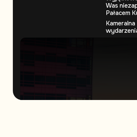
Was niezap
Pałacem Ku
Kameralna 
wydarzeni