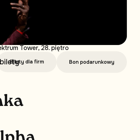
ktrum Tower, 28. piętro
bilety
Bilety dla firm
Bon podarunkowy
n
k
a
l
p
h
a