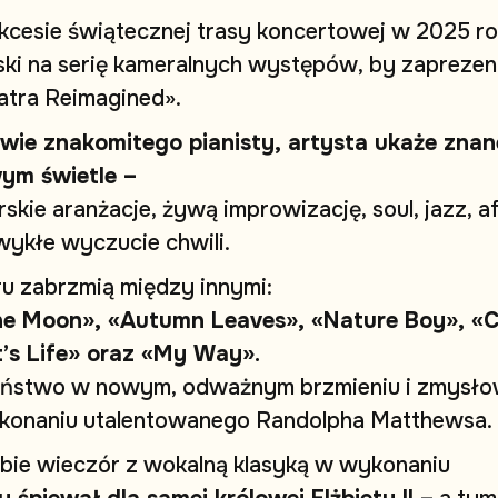
k
c
e
s
i
e
ś
w
i
ą
t
e
c
z
n
e
j
t
r
a
s
y
k
o
n
c
e
r
t
o
w
e
j
w
2
0
2
5
r
o
s
k
i
n
a
s
e
r
i
ę
k
a
m
e
r
a
l
n
y
c
h
w
y
s
t
ę
p
ó
w
,
b
y
z
a
p
r
e
z
e
n
a
t
r
a
R
e
i
m
a
g
i
n
e
d
»
.
w
i
e
z
n
a
k
o
m
i
t
e
g
o
p
i
a
n
i
s
t
y
,
a
r
t
y
s
t
a
u
k
a
ż
e
z
n
a
n
w
y
m
ś
w
i
e
t
l
e
–
r
s
k
i
e
a
r
a
n
ż
a
c
j
e
,
ż
y
w
ą
i
m
p
r
o
w
i
z
a
c
j
ę
,
s
o
u
l
,
j
a
z
z
,
a
w
y
k
ł
e
w
y
c
z
u
c
i
e
c
h
w
i
l
i
.
r
u
z
a
b
r
z
m
i
ą
m
i
ę
d
z
y
i
n
n
y
m
i
:
h
e
M
o
o
n
»
,
«
A
u
t
u
m
n
L
e
a
v
e
s
»
,
«
N
a
t
u
r
e
B
o
y
»
,
«
t
’
s
L
i
f
e
»
o
r
a
z
«
M
y
W
a
y
»
.
ń
s
t
w
o
w
n
o
w
y
m
,
o
d
w
a
ż
n
y
m
b
r
z
m
i
e
n
i
u
i
z
m
y
s
ł
o
k
o
n
a
n
i
u
u
t
a
l
e
n
t
o
w
a
n
e
g
o
R
a
n
d
o
l
p
h
a
M
a
t
t
h
e
w
s
a
.
b
i
e
w
i
e
c
z
ó
r
z
w
o
k
a
l
n
ą
k
l
a
s
y
k
ą
w
w
y
k
o
n
a
n
i
u