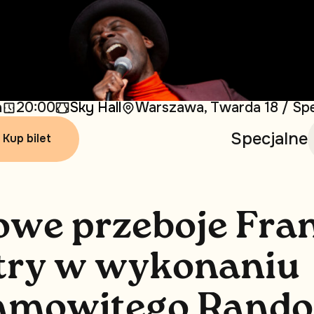
a
20:00
Sky Hall
Warszawa, Twarda 18 / Spe
Specjalne 
Kup bilet
o
w
e
p
r
z
e
b
o
j
e
F
r
a
t
r
y
w
w
y
k
o
n
a
n
i
u
a
m
o
w
i
t
e
g
o
R
a
n
d
o