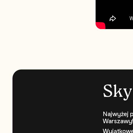
S
k
y
Najwyżej p
Warszawy
Wyjątkowe 