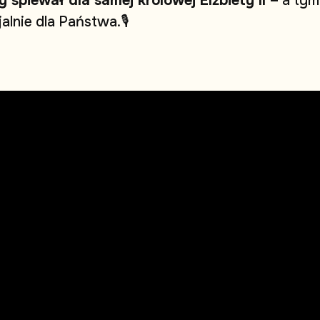
y
ś
p
i
e
w
a
ł
d
l
a
s
a
m
e
j
k
r
ó
l
o
w
e
j
E
l
ż
b
i
e
t
y
I
I
–
a
t
y
m
j
a
l
n
i
e
d
l
a
P
a
ń
s
t
w
a
.
🎙