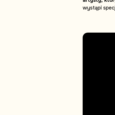
a
r
t
y
s
t
y
,
k
t
ó
r
w
y
s
t
ą
p
i
s
p
e
c