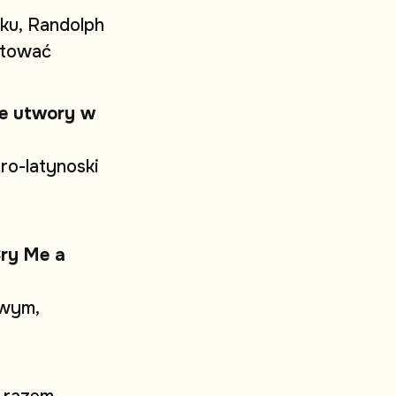
k
u
,
R
a
n
d
o
l
p
h
t
o
w
a
ć
e
u
t
w
o
r
y
w
f
r
o
-
l
a
t
y
n
o
s
k
i
C
r
y
M
e
a
w
y
m
,