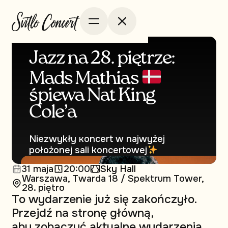
Jazz na 28. piętrze:
Mads Mathias
śpiewa Nat King
Cole’a
Niezwykły кoncert w najwyżej
położonej sali koncertowej
31 maja
20:00
Sky Hall
Warszawa, Twarda 18 / Spektrum Tower,
28. piętro
To wydarzenie już się zakończyło.
Przejdź na stronę główną,
aby zobaczyć aktualne wydarzenia.