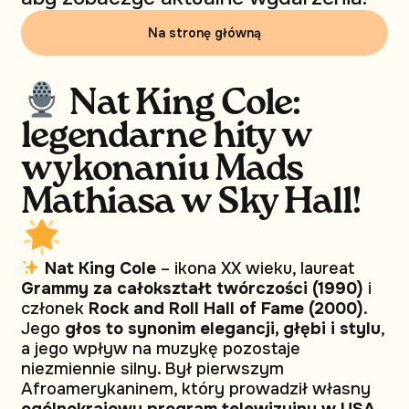
Na stronę główną
Nat King Cole:
legendarne hity w
wykonaniu Mads
Mathiasa w Sky Hall!
Nat King Cole
– ikona XX wieku, laureat
Grammy za całokształt twórczości (1990)
i
członek
Rock and Roll Hall of Fame (2000)
.
Jego
głos to synonim elegancji, głębi i stylu
,
a jego wpływ na muzykę pozostaje
niezmiennie silny. Był pierwszym
Afroamerykaninem, który prowadził własny