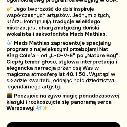
ogólnokrajowy program telewizyjny w USA
.
Jego twórczość do dziś inspiruje
współczesnych artystów. Jednym z tych,
którzy kontynuują
tradycje wielkiego
mistrza
, jest
charyzmatyczny duński
wokalista i saksofonista Mads Mathias
.
Mads Mathias zaprezentuje specjalny
program z największymi przebojami Nat
King Cole’a
– od
„L-O-V-E” po „Nature Boy”
.
Ciepły tembr głosu, stylowa interpretacja i
elegancka narracja
przeniosą Was w
magiczną atmosferę lat
40. i 50.
. Wystąpi w
składzie kwartetu, oddając hołd dziedzictwu
legendarnego artysty.
Poczujcie na żywo magię ponadczasowej
klasyki i rozkoszujcie się panoramą serca
Warszawy!