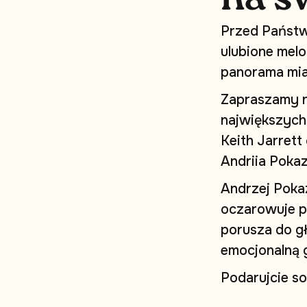
P
r
z
e
d
P
a
ń
s
t
u
l
u
b
i
o
n
e
m
e
l
o
p
a
n
o
r
a
m
a
m
i
Z
a
p
r
a
s
z
a
m
y
n
a
j
w
i
ę
k
s
z
y
c
h
K
e
i
t
h
J
a
r
r
e
t
t
A
n
d
r
i
i
a
P
o
k
a
A
n
d
r
z
e
j
P
o
k
a
o
c
z
a
r
o
w
u
j
e
p
p
o
r
u
s
z
a
d
o
g
e
m
o
c
j
o
n
a
l
n
ą
P
o
d
a
r
u
j
c
i
e
s
o