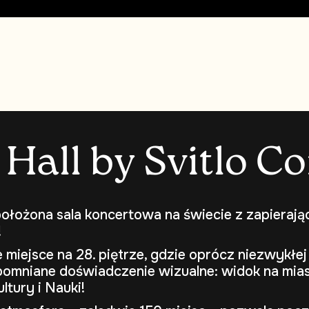
H
a
l
l
b
y
S
v
i
t
l
o
C
o
ołożona sala koncertowa na świecie z zapierają
!
miejsce na 28. piętrze, gdzie oprócz niezwykłej
omniane doświadczenie wizualne: widok na mias
ltury i Nauki!