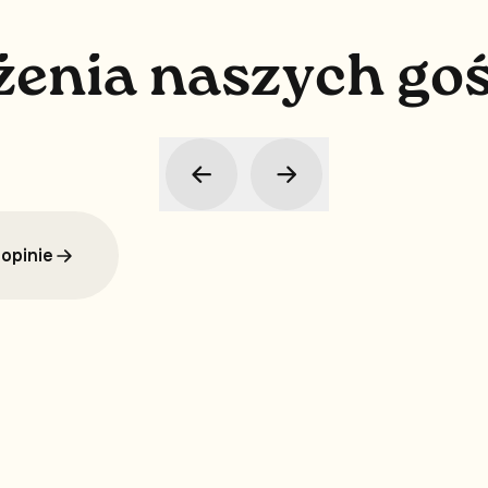
ż
e
n
i
a
n
a
s
z
y
c
h
g
o
opinie