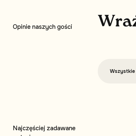
W
r
a
O
p
i
n
i
e
n
a
s
z
y
c
h
g
o
ś
c
i
Wszystkie 
N
a
j
c
z
ę
ś
c
i
e
j
z
a
d
a
w
a
n
e