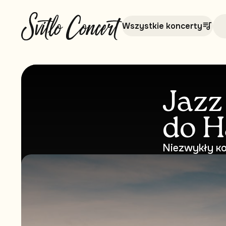
Wszystkie koncerty
Jazz
do H
Niezwykły кo