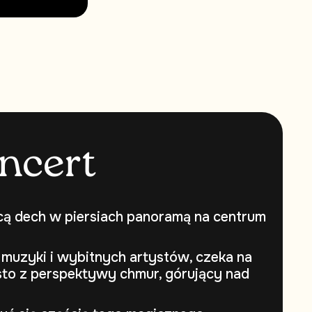
n
c
e
r
t
cą dech w piersiach panoramą na centrum
 muzyki i wybitnych artystów, czeka na
to z perspektywy chmur, górujący nad