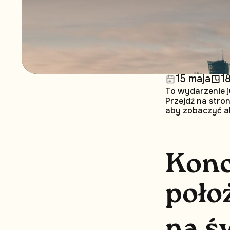
15 maja
1
To wydarzenie j
Przejdź na stro
aby zobaczyć a
K
o
n
p
o
ł
o
n
a
ś