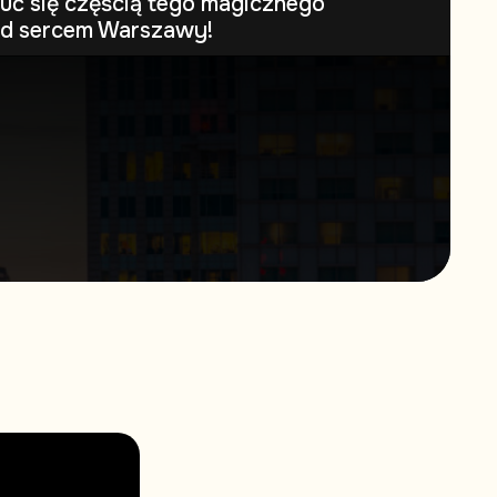
uć się częścią tego magicznego
ad sercem Warszawy!