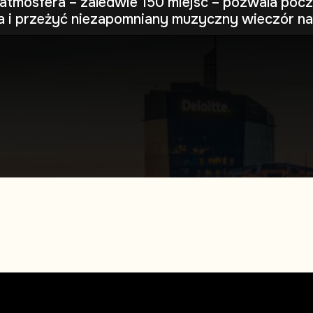
atmosfera – zaledwie 150 miejsc – pozwala pocz
a i przeżyć niezapomniany muzyczny wieczór n