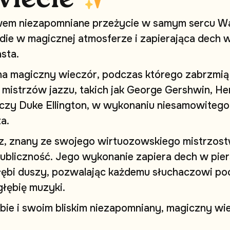
w
e
m
n
i
e
z
a
p
o
m
n
i
a
n
e
p
r
z
e
ż
y
c
i
e
w
s
a
m
y
m
s
e
r
c
u
W
d
i
e
w
m
a
g
i
c
z
n
e
j
a
t
m
o
s
f
e
r
z
e
i
z
a
p
i
e
r
a
j
ą
c
a
d
e
c
h
a
s
t
a
.
n
a
m
a
g
i
c
z
n
y
w
i
e
c
z
ó
r
,
p
o
d
c
z
a
s
k
t
ó
r
e
g
o
z
a
b
r
z
m
i
ą
m
i
s
t
r
z
ó
w
j
a
z
z
u
,
t
a
k
i
c
h
j
a
k
G
e
o
r
g
e
G
e
r
s
h
w
i
n
,
H
e
c
z
y
D
u
k
e
E
l
l
i
n
g
t
o
n
,
w
w
y
k
o
n
a
n
i
u
n
i
e
s
a
m
o
w
i
t
e
g
o
z
a
.
z
,
z
n
a
n
y
z
e
s
w
o
j
e
g
o
w
i
r
t
u
o
z
o
w
s
k
i
e
g
o
m
i
s
t
r
z
o
s
t
u
b
l
i
c
z
n
o
ś
ć
.
J
e
g
o
w
y
k
o
n
a
n
i
e
z
a
p
i
e
r
a
d
e
c
h
w
p
i
e
r
ł
ę
b
i
d
u
s
z
y
,
p
o
z
w
a
l
a
j
ą
c
k
a
ż
d
e
m
u
s
ł
u
c
h
a
c
z
o
w
i
p
o
g
ł
ę
b
i
ę
m
u
z
y
k
i
.
b
i
e
i
s
w
o
i
m
b
l
i
s
k
i
m
n
i
e
z
a
p
o
m
n
i
a
n
y
,
m
a
g
i
c
z
n
y
w
i