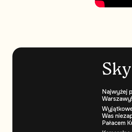
S
k
y
Najwyżej p
Warszawy
Wyjątkowe 
Was niezap
Pałacem Ku