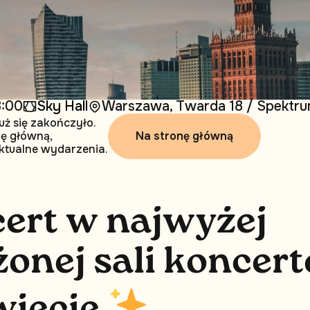
8:00
Sky Hall
Warszawa, Twarda 18 / Spektrum
uż się zakończyło.
Na stronę główną
nę główną,
ktualne wydarzenia.
c
e
r
t
w
n
a
j
w
y
ż
e
j
ż
o
n
e
j
s
a
l
i
k
o
n
c
e
r
t
w
i
e
c
i
e