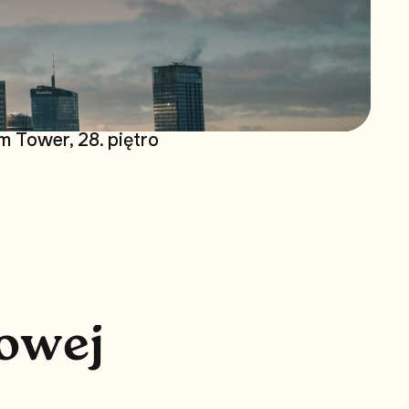
 Tower, 28. piętro
o
w
e
j