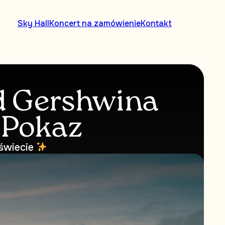
Sky Hall
Koncert na zamówienie
Kontakt
od Gershwina
 Pokaz
 świecie