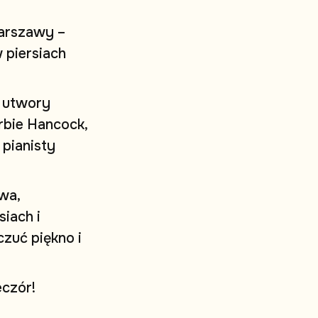
a
r
s
z
a
w
y
–
w
p
i
e
r
s
i
a
c
h
u
t
w
o
r
y
r
b
i
e
H
a
n
c
o
c
k
,
p
i
a
n
i
s
t
y
w
a
,
s
i
a
c
h
i
c
z
u
ć
p
i
ę
k
n
o
i
e
c
z
ó
r
!