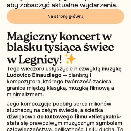
aby zobaczyć aktualne wydarzenia.
Na stronę główną
Magiczny koncert w
blasku tysiąca świec
w Legnicy!
Tego wieczoru usłyszycie niezwykłą
muzykę
Ludovico Einaudiego
— pianisty i
kompozytora, którego twórczość zaciera
granice między klasyką, muzyką filmową a
minimalizmem.
Jego kompozycje podbiły serca milionów
słuchaczy na całym świecie, a ścieżka
dźwiękowa
do kultowego filmu «Nietykalni»
stała się prawdziwym muzycznym symbolem
człowieczeństwa, delikatności i siły ducha. To