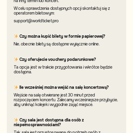
na inny termin
lub koncert.
W celu sprawdzenia dostępnych opcji skontaktuj
się z
operatorem biletowym:
support@worldticket.pro
Czy można kupić bilety w formie papierowej?
Nie, obecnie bilety są dostępne wyłącznie online.
Czy oferujecie vouchery podarunkowe?
Ta opcja jest w trakcie przygotowania i wkrótce będzie
dostępna.
Ile wcześniej można wejść na salę koncertową?
Wejście na salę otwierane jest 30 minut przed
rozpoczęciem koncertu. Zalecamy wcześniejsze przybycie,
aby uniknąć kolejek i wygodnie zająć miejsce.
Czy sala jest dostępna dla osób z
niepełnosprawnościami?
Tak, sala jest przystosowana do potrzeb osób z