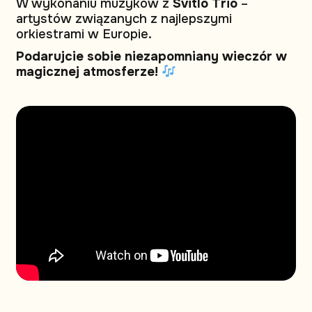
W wykonaniu muzyków z
Svitlo Trio
–
artystów związanych z najlepszymi
orkiestrami w Europie.
Podarujcie sobie niezapomniany wieczór w
magicznej atmosferze!