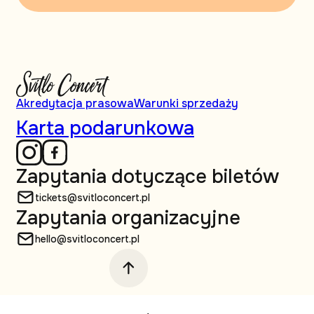
Akredytacja prasowa
Warunki sprzedaży
Karta podarunkowa
Zapytania dotyczące biletów
tickets@svitloconcert.pl
Zapytania organizacyjne
hello@svitloconcert.pl
© Svitlo Сoncert, 2026 Wszelkie prawa