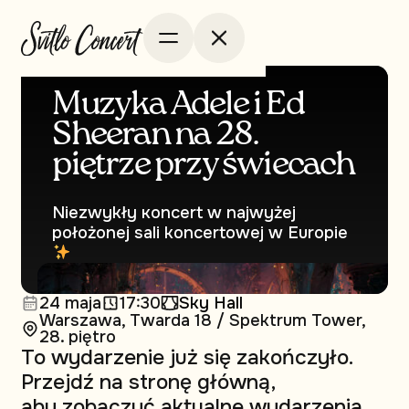
Muzyka Adele i Ed
Sheeran na 28.
piętrze przy świecach
Niezwykły кoncert w najwyżej
położonej sali koncertowej w Europie
24 maja
17:30
Sky Hall
Warszawa, Twarda 18 / Spektrum Tower,
28. piętro
To wydarzenie już się zakończyło.
Przejdź na stronę główną,
aby zobaczyć aktualne wydarzenia.