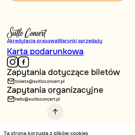
Akredytacja prasowa
Warunki sprzedaży
Karta podarunkowa
Zapytania dotyczące biletów
tickets@svitloconcert.pl
Zapytania organizacyjne
hello@svitloconcert.pl
© Svitlo Сoncert, 2026 Wszelkie prawa
Ta strona korzysta z plików cookies