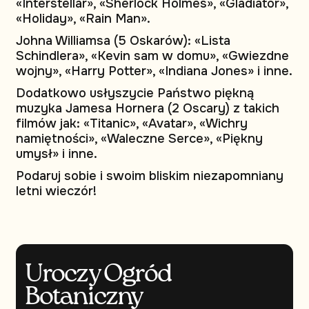
«Interstellar», «Sherlock Holmes», «Gladiator»,
«Holiday», «Rain Man».
Johna Williamsa (5 Oskarów): «Lista
Schindlera», «Kevin sam w domu», «Gwiezdne
wojny», «Harry Potter», «Indiana Jones» i inne.
Dodatkowo usłyszycie Państwo piękną
muzyka Jamesa Hornera (2 Oscary) z takich
filmów jak: «Titanic», «Avatar», «Wichry
namiętności», «Waleczne Serce», «Piękny
umysł» i inne.
Podaruj sobie i swoim bliskim niezapomniany
letni wieczór!
Uroczy Ogród
Botaniczny