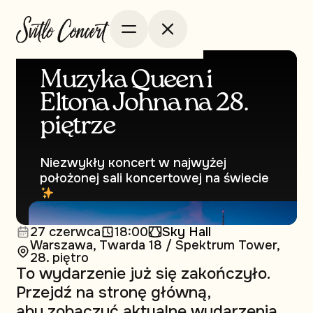
Muzyka Queen i
Eltona Johna na 28.
piętrze
Niezwykły кoncert w najwyżej
położonej sali koncertowej na świecie
27 czerwca
18:00
Sky Hall
Warszawa, Twarda 18 / Spektrum Tower,
28. piętro
To wydarzenie już się zakończyło.
Przejdź na stronę główną,
aby zobaczyć aktualne wydarzenia.