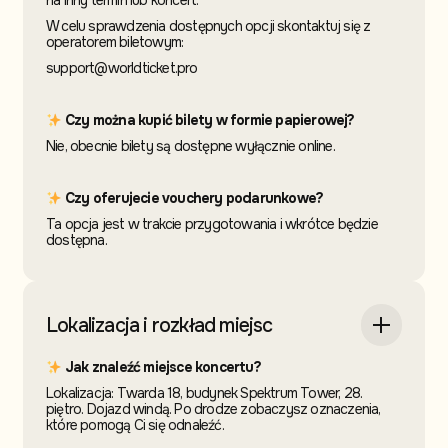
na inny termin
lub koncert.
W celu sprawdzenia dostępnych opcji skontaktuj
się z
operatorem biletowym:
support@worldticket.pro
Czy można kupić bilety w formie papierowej?
Nie, obecnie bilety są dostępne wyłącznie online.
Czy oferujecie vouchery podarunkowe?
Ta opcja jest w trakcie przygotowania i wkrótce będzie
dostępna.
Lokalizacja i rozkład miejsc
Jak znaleźć miejsce koncertu?
Lokalizacja: Twarda 18, budynek Spektrum Tower, 28.
piętro. Dojazd windą. Po drodze zobaczysz oznaczenia,
które pomogą Ci się odnaleźć.