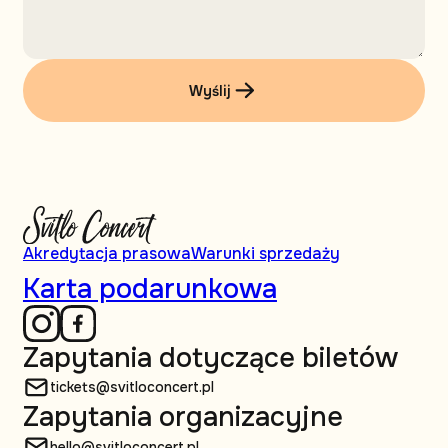
Wyślij
Akredytacja prasowa
Warunki sprzedaży
Karta podarunkowa
Zapytania dotyczące biletów
tickets@svitloconcert.pl
Zapytania organizacyjne
hello@svitloconcert.pl