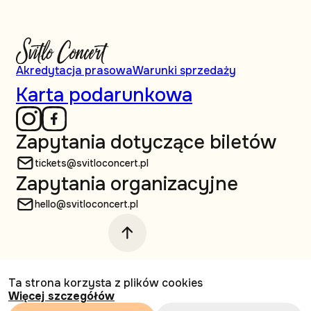
Akredytacja prasowa
Warunki sprzedaży
Karta podarunkowa
Zapytania dotyczące biletów
tickets@svitloconcert.pl
Zapytania organizacyjne
hello@svitloconcert.pl
© Svitlo Сoncert, 2026 Wszelkie prawa
Ta strona korzysta z plików cookies
zastrzeżone
Więcej szczegółów
Projektowanie i tworzenie