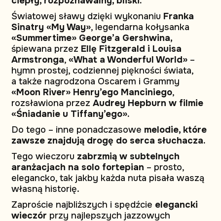
ciepły, rozpoznawalny, bliski.
Światowej sławy dzięki wykonaniu
Franka
Sinatry «My Way»
, legendarna kołysanka
«Summertime» George’a Gershwina,
śpiewana przez
Ellę Fitzgerald i Louisa
Armstronga
,
«What a Wonderful World»
–
hymn prostej, codziennej piękności świata,
a także nagrodzona Oscarem i Grammy
«Moon River» Henry’ego Manciniego
,
rozsławiona przez
Audrey Hepburn w filmie
«Śniadanie u Tiffany’ego».
Do tego – inne ponadczasowe
melodie, które
zawsze znajdują drogę do serca słuchacza.
Tego wieczoru
zabrzmią w subtelnych
aranżacjach na solo fortepian
– prosto,
elegancko, tak jakby każda nuta pisała waszą
własną historię.
Zaproście najbliższych i spędźcie
elegancki
wieczór
przy najlepszych jazzowych