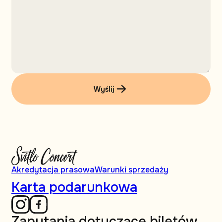
Wyślij
Akredytacja prasowa
Warunki sprzedaży
Karta podarunkowa
Zapytania dotyczące biletów