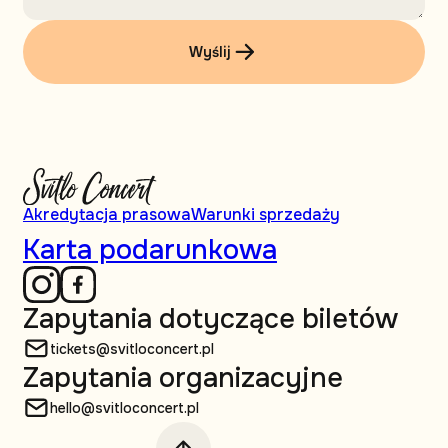
Wyślij
Akredytacja prasowa
Warunki sprzedaży
Karta podarunkowa
Zapytania dotyczące biletów
tickets@svitloconcert.pl
Zapytania organizacyjne
hello@svitloconcert.pl